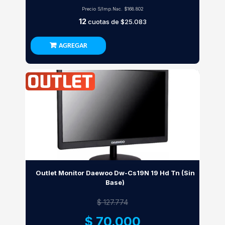
Precio S/Imp.Nac.
$168.802
12
cuotas de
$25.083
AGREGAR
Outlet Monitor Daewoo Dw-Cs19N 19 Hd Tn (Sin
Base)
$ 127.774
$ 70.000