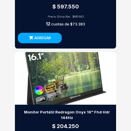
$ 597.550
Precio S/Imp.Nac.
$493.843
12
cuotas de
$73.383
AGREGAR
Monitor Portátil Redragon Onyx 16" Fhd Hdr
144Hz
$ 204.250