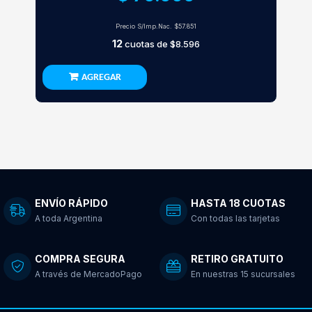
Precio S/Imp.Nac.
$57.851
12
cuotas de
$8.596
AGREGAR
ENVÍO RÁPIDO
HASTA 18 CUOTAS
A toda Argentina
Con todas las tarjetas
COMPRA SEGURA
RETIRO GRATUITO
A través de MercadoPago
En nuestras 15 sucursales