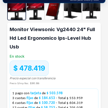
Monitor Viewsonic Vg2440 24" Full
Hd Led Ergonomico Ips-Level Hub
Usb
En stock
$ 478.419
Precio especial con transferencia
Precio S/Imp.Nac.
$395.388
1 pago con
tarjeta
de
$ 503.598
3 cuotas
fijas
de
$ 184.653
- Total $ 553.959
6 cuotas
fijas
de
$ 100.720
- Total $ 604.319
12 cuotas
fijas
de
$ 58.753
- Total $ 705.038