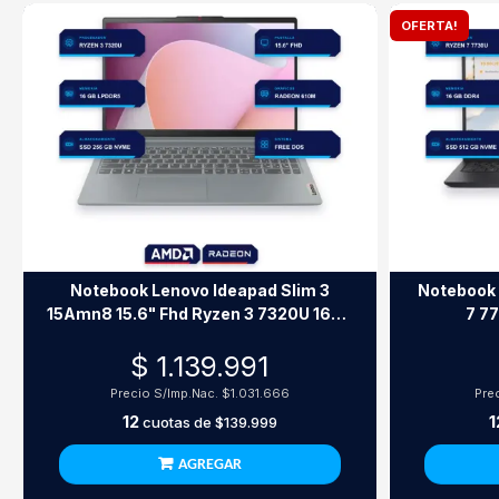
OFERTA!
Notebook Lenovo Ideapad Slim 3
Notebook 
15Amn8 15.6" Fhd Ryzen 3 7320U 16Gb
7 7
Ddr5 256Gb Ssd Sin So
$ 1.139.991
Precio S/Imp.Nac.
$1.031.666
Pre
12
1
cuotas de
$139.999
AGREGAR