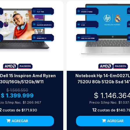
Dell 15 Inspiron Amd Ryzen
Notebook Hp 14-Em0027L
730U/16Gb/512Gb/W11
7520U 8Gb 512Gb Ssd 14"
$ 1.566.550
$ 1.146.36
$ 1.399.999
cio S/Imp.Nac.
$1.266.967
Precio S/Imp.Nac.
$1.037
2
12
cuotas de
$171.930
cuotas de
$140.7
AGREGAR
AGREGAR