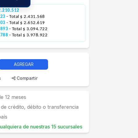
2.210.512
523
- Total $ 2.431.568
103
- Total $ 2.652.619
.893
- Total $ 3.094.722
.788
- Total $ 3.978.922
AGREGAR
s
Compartir
 de 12 meses
 de crédito, débito o transferencia
país
 cualquiera de nuestras 15 sucursales