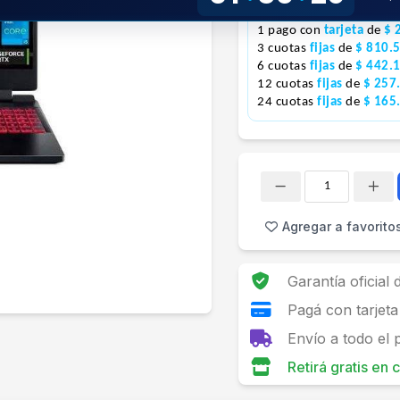
!
1 pago con
tarjeta
de
$ 
3 cuotas
fijas
de
$ 810.
6 cuotas
fijas
de
$ 442.
12 cuotas
fijas
de
$ 257
24 cuotas
fijas
de
$ 165
Cantidad
Agregar a favorito
Garantía oficial
Pagá con tarjeta
Envío a todo el 
Retirá gratis en