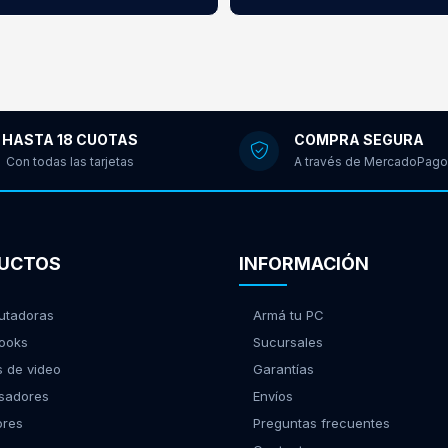
HASTA 18 CUOTAS
COMPRA SEGURA
Con todas las tarjetas
A través de MercadoPago
UCTOS
INFORMACIÓN
tadoras
Armá tu PC
ooks
Sucursales
s de video
Garantías
sadores
Envíos
ores
Preguntas frecuentes