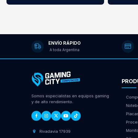
ENVÍO RÁPIDO
A toda Argentina
PROD
Somos especialistas en equipos gaming
Compu
y de alto rendimiento.
Noteb
Placa
Proce
Monit
Rivadavia 17939