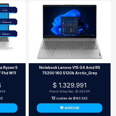
a Ryzen 5
Notebook Lenovo V15 G4 Amd R5
 Fhd W11
7520U 16G 512Gb Arctic_Grey
4
$ 1.329.991
.434
Precio S/Imp.Nac.
$1.203.611
12
82
cuotas de
$163.332
AGREGAR