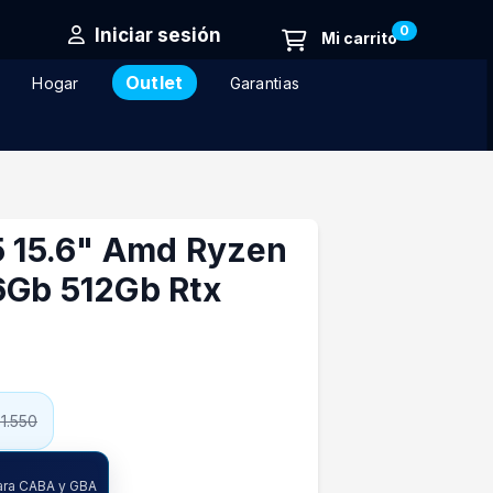
0
Iniciar sesión
Outlet
Hogar
Garantias
5 15.6" Amd Ryzen
6Gb 512Gb Rtx
31.550
ncia
ara CABA y GBA