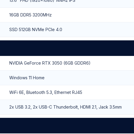
15.6" FHD (1920x1080) 144Hz IPS
16GB DDR5 3200MHz
SSD 512GB NVMe PCIe 4.0
NVIDIA GeForce RTX 3050 (6GB GDDR6)
Windows 11 Home
WiFi 6E, Bluetooth 5.3, Ethernet RJ45
2x USB 3.2, 2x USB-C Thunderbolt, HDMI 2.1, Jack 3.5mm