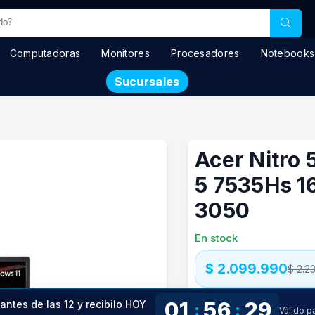
Computadoras
Monitores
Procesadores
Notebooks
Sucursales
Acer Nitro 
5 7535Hs 1
3050
En stock
$ 2.099.990
$ 2.2
Precio especial con transfere
01
56
28
 antes de las 12 y recibilo HOY
:
:
Precio S/Imp.Nac.
$1.900.443
Válido p