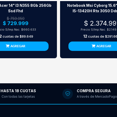
Acer 14" I3 N355 8Gb 256Gb
Notebook Msi Cyborg 15.6
Ssd Fhd
I5-13420H Rtx 3050 Dd
$ 759.050
$ 2.374.99
$ 729.999
cio S/Imp.Nac.
$660.633
Precio S/Imp.Nac.
$2.149
2
12
cuotas de
$89.649
cuotas de
$291.6
AGREGAR
AGREGAR
HASTA 18 CUOTAS
COMPRA SEGURA
Con todas las tarjetas
A través de MercadoPago