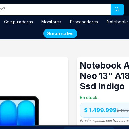
Computadoras
Monitores
Procesadores
Notebooks
Sucursales
Notebook 
Neo 13" A1
Ssd Indigo
En stock
$ 1.499.999
$ 1.61
Precio especial con transfere
Precio S/Imp.Nac.
$1.357.465