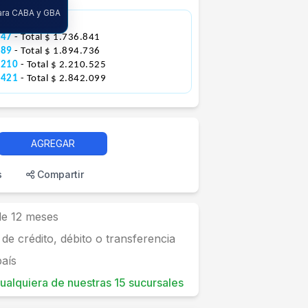
para CABA y GBA
1.578.944
947
- Total $ 1.736.841
789
- Total $ 1.894.736
.210
- Total $ 2.210.525
.421
- Total $ 2.842.099
AGREGAR
s
Compartir
 de 12 meses
 de crédito, débito o transferencia
país
 cualquiera de nuestras 15 sucursales