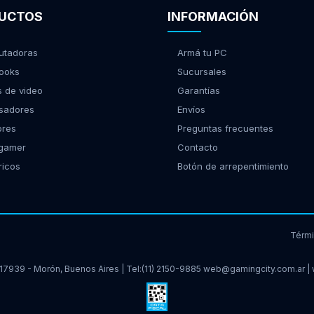
UCTOS
INFORMACIÓN
tadoras
Armá tu PC
ooks
Sucursales
s de video
Garantías
sadores
Envíos
ores
Preguntas frecuentes
 gamer
Contacto
ricos
Botón de arrepentimiento
Térm
17939 - Morón, Buenos Aires | Tel:
(11) 2150-9885
web@gamingcity.com.ar
|