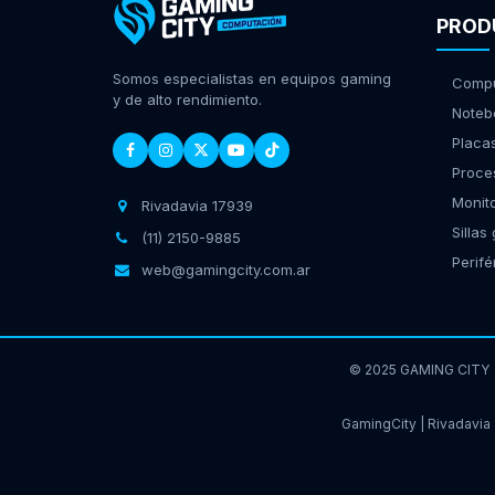
PROD
Somos especialistas en equipos gaming
Compu
y de alto rendimiento.
Noteb
Placa
Proce
Monit
Rivadavia 17939
Sillas
(11) 2150-9885
Perifé
web@gamingcity.com.ar
© 2025 GAMING CITY
GamingCity | Rivadavia 