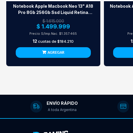
Notebook Apple Macbook Neo 13" A18
Notebook 
Pro 8Gb 256Gb Ssd Liquid Retina
Blush
$ 1.615.000
$ 1.499.999
Precio S/Imp.Nac.
$1.357.465
Pre
12
1
cuotas de
$184.210
AGREGAR
ENVÍO RÁPIDO
A toda Argentina