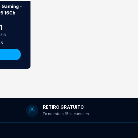
" Gaming -
r5 16Gb
1
.313
65
RETIRO GRATUITO
En nuestras 15 sucursales