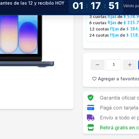
01
17
50
 antes de las 12 y recibilo HOY
:
:
Válido 
!
1 pago con
tarjeta
de
$ 
3 cuotas
fijas
de
$ 578.
6 cuotas
fijas
de
$ 315.
12 cuotas
fijas
de
$ 184
24 cuotas
fijas
de
$ 118
Cantidad
Agregar a favorito
Garantía oficial
Pagá con tarjeta
Envío a todo el 
Retirá gratis en