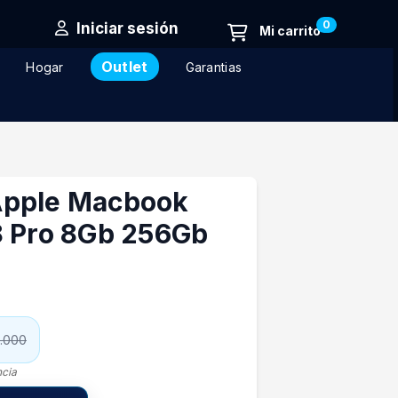
0
Iniciar sesión
Outlet
Hogar
Garantias
Apple Macbook
8 Pro 8Gb 256Gb
5.000
ncia