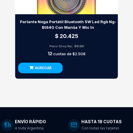
Parlante Noga Portátil Bluetooth 5W Led Rgb Ng-
Bt640 Con Manija Y Mic In
$ 20.425
Precio S/Imp.Nac.
$16.880
12
cuotas de
$2.508
AGREGAR
ENVÍO RÁPIDO
HASTA 18 CUOTAS
A toda Argentina
Con todas las tarjetas