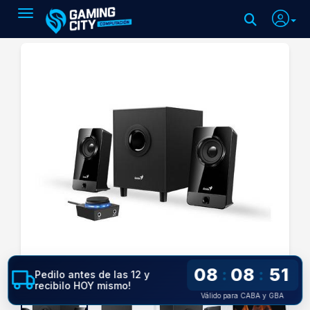
Toggle navigation
08
08
51
:
:
Pedilo antes de las 12 y
recibilo HOY mismo!
Válido para CABA y GBA