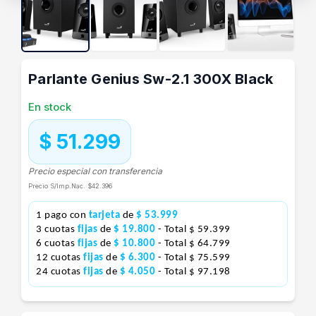
Parlante Genius Sw-2.1 300X Black
En stock
$ 51.299
Precio especial con transferencia
Precio S/Imp.Nac.
$42.396
1 pago con
tarjeta
de
$ 53.999
3 cuotas
fijas
de
$ 19.800
- Total $ 59.399
6 cuotas
fijas
de
$ 10.800
- Total $ 64.799
12 cuotas
fijas
de
$ 6.300
- Total $ 75.599
24 cuotas
fijas
de
$ 4.050
- Total $ 97.198