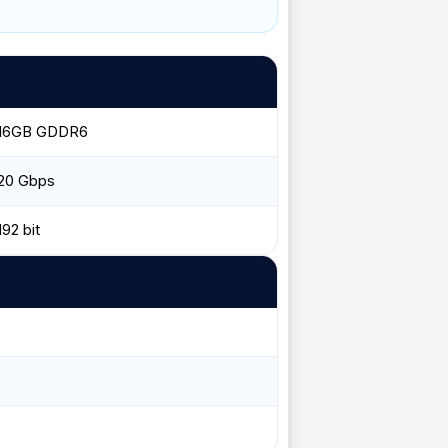
16GB GDDR6
20 Gbps
192 bit