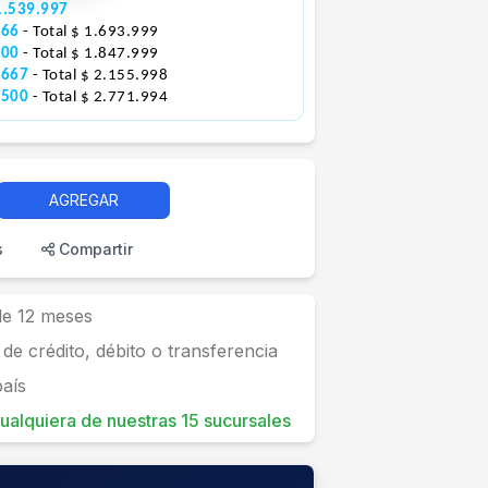
1.539.997
666
- Total $ 1.693.999
000
- Total $ 1.847.999
.667
- Total $ 2.155.998
.500
- Total $ 2.771.994
AGREGAR
s
Compartir
 de 12 meses
 de crédito, débito o transferencia
país
 cualquiera de nuestras 15 sucursales