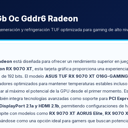
Gb Oc Gddr6 Radeon
neración y refrigeración TUF optimizada para gaming de alto niv
adeon
está diseñada para ofrecer un rendimiento superior en jue
on RX 9070 XT
, esta tarjeta gráfica proporciona una experiencia
 de 192 bits. El modelo
ASUS TUF RX 9070 XT O16G-GAMING
iladores optimizados para mantener temperaturas estables incluso 
r al máximo el potencial de la GPU desde el primer momento. E
ién integra tecnologías avanzadas como soporte para
PCI Expr
DisplayPort 2.1a y HDMI 2.1b
, permitiendo configuraciones de h
ompite con modelos como
RX 9070 XT AORUS Elite
,
RX 9070 
onándose como una opción ideal para gamers que buscan potencia, 