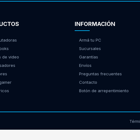
UCTOS
INFORMACIÓN
tadoras
Armá tu PC
ooks
Sucursales
s de video
Garantías
sadores
Envíos
ores
Preguntas frecuentes
 gamer
Contacto
ricos
Botón de arrepentimiento
Térm
17939 - Morón, Buenos Aires | Tel:
(11) 2150-9885
web@gamingcity.com.ar
|