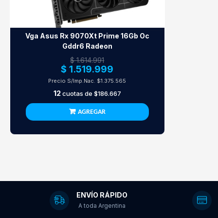
Vga Asus Rx 9070Xt Prime 16Gb Oc
Gddr6 Radeon
$ 1.614.991
$ 1.519.999
Precio S/Imp.Nac.
$1.375.565
12
cuotas de
$186.667
AGREGAR
ENVÍO RÁPIDO
A toda Argentina