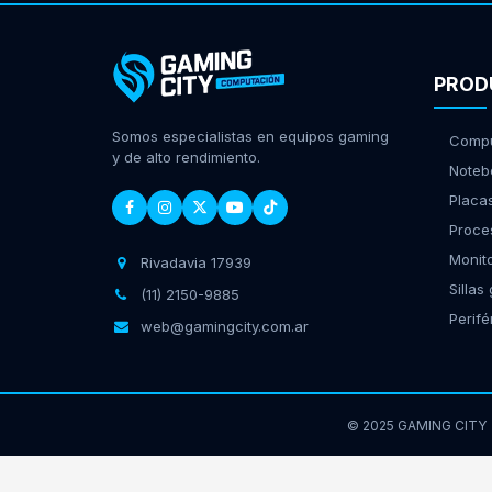
PROD
Somos especialistas en equipos gaming
Compu
y de alto rendimiento.
Noteb
Placa
Proce
Monit
Rivadavia 17939
Sillas
(11) 2150-9885
Perifé
web@gamingcity.com.ar
© 2025 GAMING CITY
GamingCity | Rivadavia 