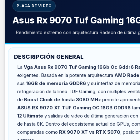
PLACA DE VIDEO
Asus Rx 9070 Tuf Gaming 16
Rendimiento extremo con arquitectura Radeon de última ge
DESCRIPCIÓN GENERAL
La
Vga Asus Rx 9070 Tuf Gaming 16Gb Oc Gddr6 R
exigentes. Basada en la potente arquitectura
AMD Rade
sus
16GB de memoria GDDR6
y su interfaz de memoria
refrigeración de la línea TUF Gaming, con múltiples vent
de
Boost Clock de hasta 3080 MHz
permite aprovecha
ASUS RX 9070 XT TUF Gaming OC 16GB GDDR6
tamb
12 Ultimate
y salidas de video de última generación con
de hasta 8K. Dentro del ecosistema actual de GPUs, c
comparadas como
RX 9070 XT vs RTX 5070
, posici