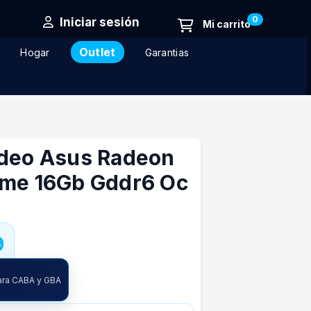
0
Iniciar sesión
Outlet
Hogar
Garantias
ideo Asus Radeon
ime 16Gb Gddr6 Oc
9
ncia
ara CABA y GBA