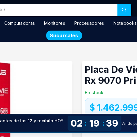
Computadoras
Monitores
Procesadores
Notebooks
Sucursales
Placa De V
Rx 9070 Pr
En stock
$ 1.462.99
02
19
38
Precio especial con transfere
 antes de las 12 y recibilo HOY
:
:
Válido p
!
Precio S/Imp.Nac.
$1.323.981