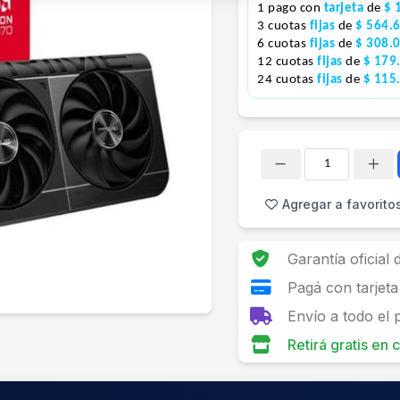
1 pago con
tarjeta
de
$ 
3 cuotas
fijas
de
$ 564.
6 cuotas
fijas
de
$ 308.
12 cuotas
fijas
de
$ 179
24 cuotas
fijas
de
$ 115
Cantidad
Agregar a favorito
Garantía oficial
Pagá con tarjeta
Envío a todo el 
Retirá gratis en