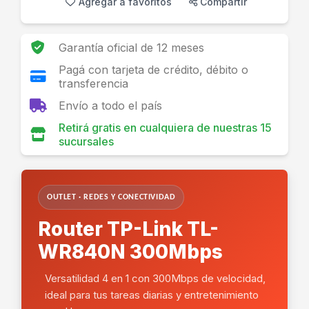
Agregar a favoritos
Compartir
Garantía oficial de 12 meses
Pagá con tarjeta de crédito, débito o
transferencia
Envío a todo el país
Retirá gratis en cualquiera de nuestras 15
sucursales
OUTLET · REDES Y CONECTIVIDAD
Router TP-Link TL-
WR840N 300Mbps
Versatilidad 4 en 1 con 300Mbps de velocidad,
ideal para tus tareas diarias y entretenimiento