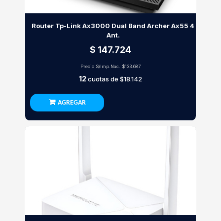
Router Tp-Link Ax3000 Dual Band Archer Ax55 4
Ant.
$ 147.724
Precio S/Imp.Nac.
$133.687
12
cuotas de
$18.142
AGREGAR