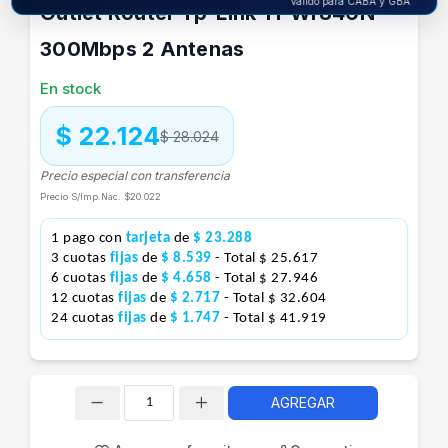
Válido para CABA y GBA
Outlet Router Tp-Link Tl-Wr840N
300Mbps 2 Antenas
En stock
$ 22.124
$ 28.024
Precio especial con transferencia
Precio S/Imp.Nac.
$20.022
1 pago con
tarjeta
de
$ 23.288
3 cuotas
fijas
de
$ 8.539
- Total $ 25.617
6 cuotas
fijas
de
$ 4.658
- Total $ 27.946
12 cuotas
fijas
de
$ 2.717
- Total $ 32.604
24 cuotas
fijas
de
$ 1.747
- Total $ 41.919
AGREGAR
Cantidad