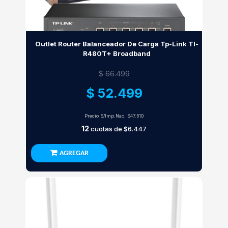
Outlet Router Balanceador De Carga Tp-Link Tl-
R480T+ Broadband
$ 66.499
$ 52.499
Precio S/Imp.Nac.
$47.510
12
cuotas de
$6.447
AGREGAR