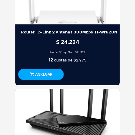
Router Tp-Link 2 Antenas 300Mbps Tl-Wr820N
$ 24.224
Precio S/Imp.Nac.
$21.922
12
cuotas de
$2.975
AGREGAR