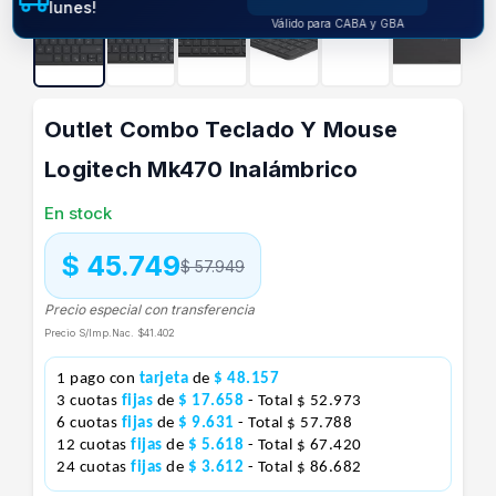
lunes!
Válido para CABA y GBA
Outlet Combo Teclado Y Mouse
Logitech Mk470 Inalámbrico
En stock
$ 45.749
$ 57.949
Precio especial con transferencia
Precio S/Imp.Nac.
$41.402
1 pago con
tarjeta
de
$ 48.157
3 cuotas
fijas
de
$ 17.658
- Total $ 52.973
6 cuotas
fijas
de
$ 9.631
- Total $ 57.788
12 cuotas
fijas
de
$ 5.618
- Total $ 67.420
24 cuotas
fijas
de
$ 3.612
- Total $ 86.682