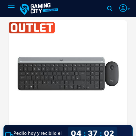
Toggle navigation
04
37
01
:
:
Pedilo hoy y recibilo el