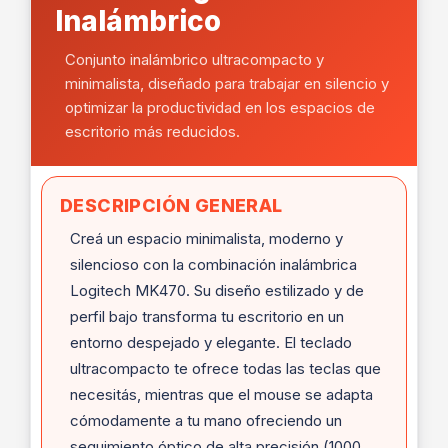
Inalámbrico
Conjunto inalámbrico ultracompacto y
minimalista, diseñado para trabajar en silencio y
optimizar la productividad en los espacios de
escritorio más reducidos.
DESCRIPCIÓN GENERAL
Creá un espacio minimalista, moderno y
silencioso con la combinación inalámbrica
Logitech MK470. Su diseño estilizado y de
perfil bajo transforma tu escritorio en un
entorno despejado y elegante. El teclado
ultracompacto te ofrece todas las teclas que
necesitás, mientras que el mouse se adapta
cómodamente a tu mano ofreciendo un
seguimiento óptico de alta precisión (1000