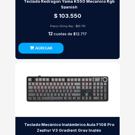
Teclado Redragon Yama K550 Mecanico Rgb
Spanish
$ 103.550
Precio S/Imp.Nac.
$93.710
12
cuotas de
$12.717
AGREGAR
Teclado Mecánico Inalámbrico Aula F108 Pro
Zephyr V3 Gradient Gray Inglés