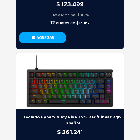
$ 123.499
Precio S/Imp.Nac.
$111.764
12
cuotas de
$15.167
AGREGAR
Teclado Hyperx Alloy Rise 75% Red/Linear Rgb
Español
$ 261.241