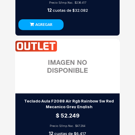
Precio S/Imp.Nac.
$236.417
12
cuotas de
$32.082
AGREGAR
Teclado Aula F2088 Air Rgb Rainbow Sw Red
Mecanico Grey English
$ 52.249
Precio S/Imp.Nac.
$47.284
12
cuotas de
$6.417