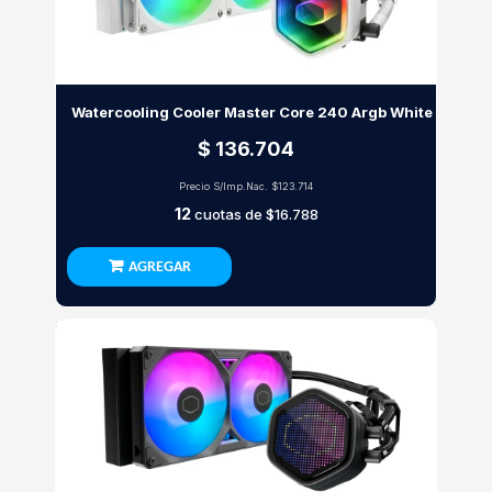
Watercooling Cooler Master Core 240 Argb White
$ 136.704
Precio S/Imp.Nac.
$123.714
12
cuotas de
$16.788
AGREGAR