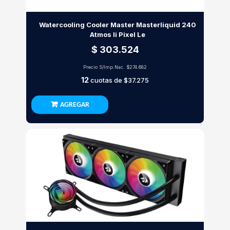
Watercooling Cooler Master Masterliquid 240
Atmos Ii Pixel Le
$ 303.524
Precio S/Imp.Nac.
$274.682
12
cuotas de
$37.275
AGREGAR