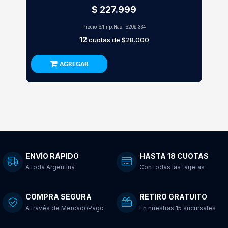
$ 227.999
Precio S/Imp.Nac.
$206.334
12
cuotas de
$28.000
AGREGAR
ENVÍO RÁPIDO
HASTA 18 CUOTAS
A toda Argentina
Con todas las tarjetas
COMPRA SEGURA
RETIRO GRATUITO
A través de MercadoPago
En nuestras 15 sucursales