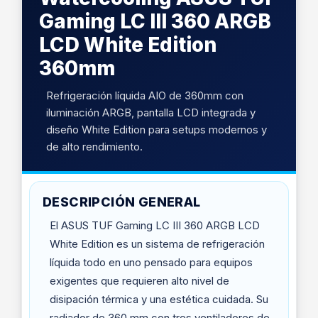
Gaming LC III 360 ARGB
LCD White Edition
360mm
Refrigeración líquida AIO de 360mm con
iluminación ARGB, pantalla LCD integrada y
diseño White Edition para setups modernos y
de alto rendimiento.
DESCRIPCIÓN GENERAL
El ASUS TUF Gaming LC III 360 ARGB LCD
White Edition es un sistema de refrigeración
líquida todo en uno pensado para equipos
exigentes que requieren alto nivel de
disipación térmica y una estética cuidada. Su
radiador de 360 mm con tres ventiladores de