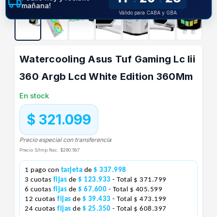
mañana!
Válido para CABA y GBA
Watercooling Asus Tuf Gaming Lc Iii
360 Argb Lcd White Edition 360Mm
En stock
$ 321.099
Precio especial con transferencia
Precio S/Imp.Nac.
$290.587
1 pago con
tarjeta
de
$ 337.998
3 cuotas
fijas
de
$ 123.933
- Total $ 371.799
6 cuotas
fijas
de
$ 67.600
- Total $ 405.599
12 cuotas
fijas
de
$ 39.433
- Total $ 473.199
24 cuotas
fijas
de
$ 25.350
- Total $ 608.397