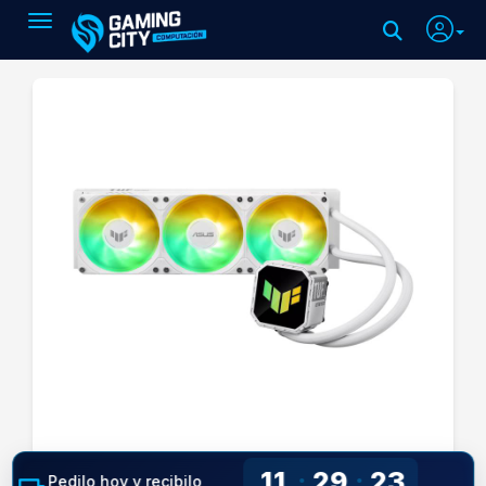
Toggle navigation
11
29
22
:
:
Pedilo hoy y recibilo