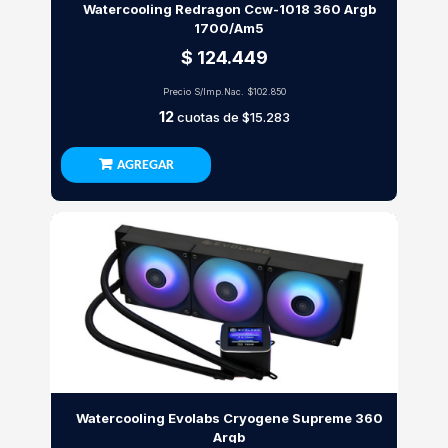
Watercooling Redragon Ccw-1018 360 Argb
1700/Am5
$ 124.449
Precio S/Imp.Nac.
$102.850
12
cuotas de
$15.283
AGREGAR
Watercooling Evolabs Cryogene Supreme 360
Argb