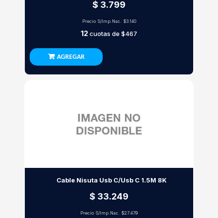
$ 3.799
Precio S/Imp.Nac.
$3.140
12
cuotas de
$467
AGREGAR
Cable Nisuta Usb C/Usb C 1.5M 8K
$ 33.249
Precio S/Imp.Nac.
$27.479