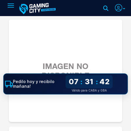
Toggle navigation
07
31
41
:
:
Pedilo hoy y recibilo
mañana!
Válido para CABA y GBA