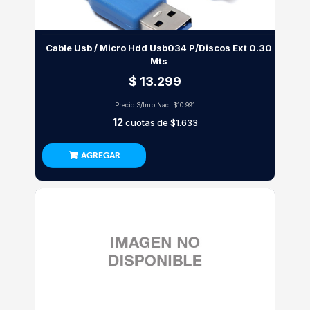
Cable Usb / Micro Hdd Usb034 P/Discos Ext 0.30
Mts
$ 13.299
Precio S/Imp.Nac.
$10.991
12
cuotas de
$1.633
AGREGAR