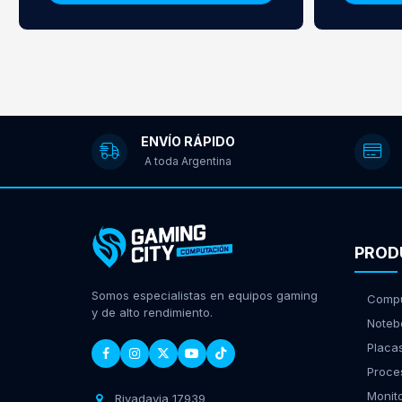
ENVÍO RÁPIDO
A toda Argentina
PROD
Somos especialistas en equipos gaming
Compu
y de alto rendimiento.
Noteb
Placa
Proce
Monit
Rivadavia 17939