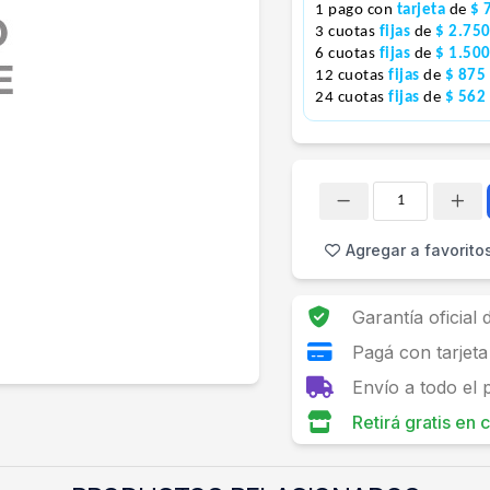
1 pago con
tarjeta
de
$ 
3 cuotas
fijas
de
$ 2.75
6 cuotas
fijas
de
$ 1.50
12 cuotas
fijas
de
$ 875
24 cuotas
fijas
de
$ 562
Cantidad
Agregar a favorito
Garantía oficial
Pagá con tarjeta
Envío a todo el 
Retirá gratis en