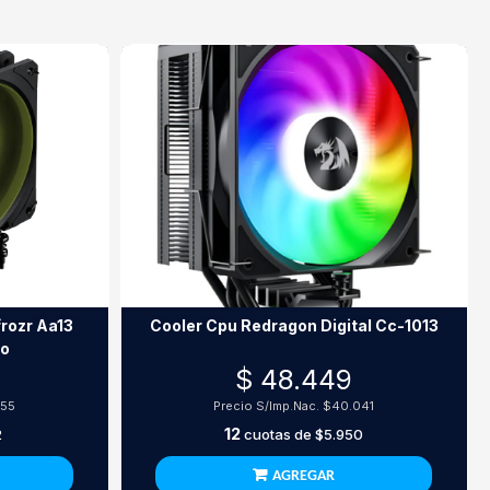
rozr Aa13
Cooler Cpu Redragon Digital Cc-1013
ro
$ 48.449
955
Precio S/Imp.Nac.
$40.041
12
2
cuotas de
$5.950
AGREGAR