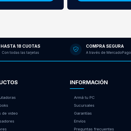
HASTA 18 CUOTAS
COMPRA SEGURA
Con todas las tarjetas
A través de MercadoPago
UCTOS
INFORMACIÓN
tadoras
Armá tu PC
ooks
Sucursales
s de video
Garantías
sadores
Envíos
ores
Preguntas frecuentes