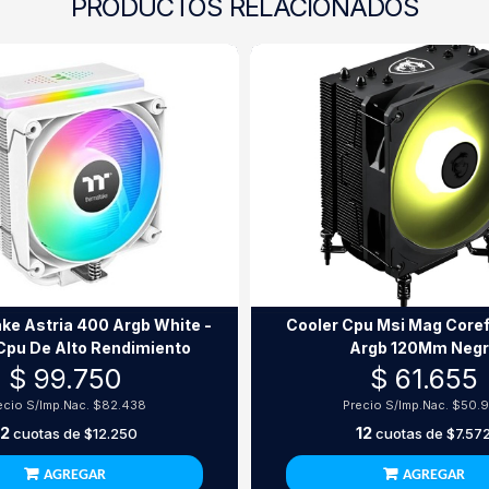
PRODUCTOS RELACIONADOS
ke Astria 400 Argb White -
Cooler Cpu Msi Mag Coref
Cpu De Alto Rendimiento
Argb 120Mm Neg
$ 99.750
$ 61.655
ecio S/Imp.Nac.
$82.438
Precio S/Imp.Nac.
$50.
12
12
cuotas de
$12.250
cuotas de
$7.57
AGREGAR
AGREGAR