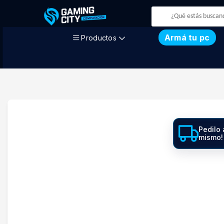
Armá tu pc
Productos
Pedilo 
mismo!