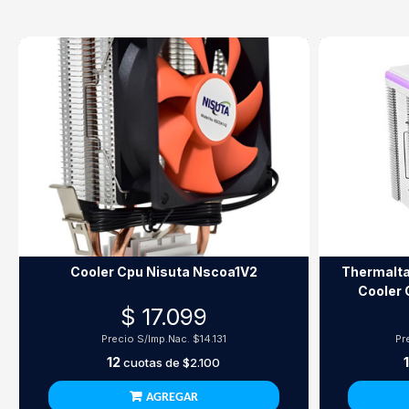
Cooler Cpu Nisuta Nscoa1V2
Thermalta
Cooler 
$ 17.099
Precio S/Imp.Nac.
$14.131
Pr
12
cuotas de
$2.100
AGREGAR