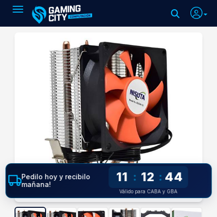
Toggle navigation
11
12
43
:
:
Pedilo hoy y recibilo
mañana!
Válido para CABA y GBA