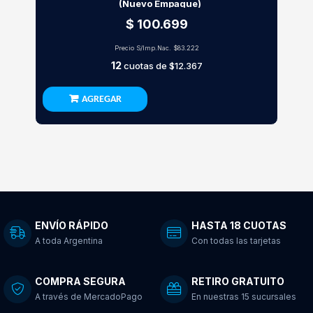
(Nuevo Empaque)
$ 100.699
Precio S/Imp.Nac.
$83.222
12
cuotas de
$12.367
AGREGAR
ENVÍO RÁPIDO
HASTA 18 CUOTAS
A toda Argentina
Con todas las tarjetas
COMPRA SEGURA
RETIRO GRATUITO
A través de MercadoPago
En nuestras 15 sucursales