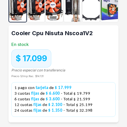
Cooler Cpu Nisuta Nscoa1V2
En stock
$ 17.099
Precio especial con transferencia
Precio S/Imp.Nac.
$14.131
1 pago con
tarjeta
de
$ 17.999
3 cuotas
fijas
de
$ 6.600
- Total $ 19.799
6 cuotas
fijas
de
$ 3.600
- Total $ 21.599
12 cuotas
fijas
de
$ 2.100
- Total $ 25.199
24 cuotas
fijas
de
$ 1.350
- Total $ 32.398