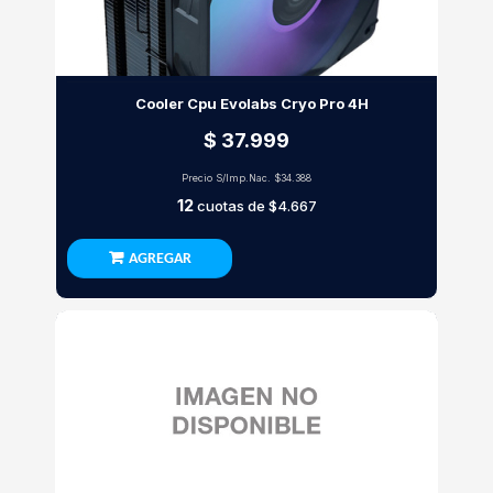
Cooler Cpu Evolabs Cryo Pro 4H
$ 37.999
Precio S/Imp.Nac.
$34.388
12
cuotas de
$4.667
AGREGAR