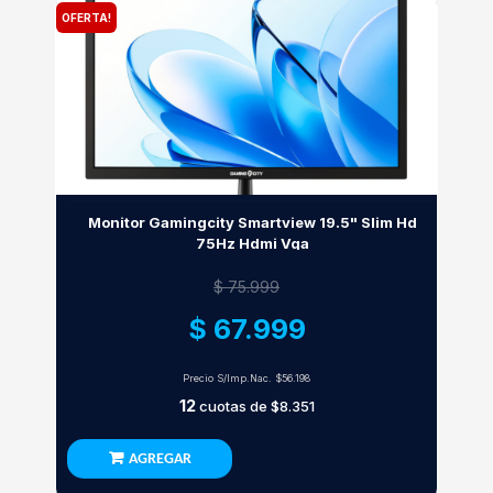
OFERTA!
Monitor Gamingcity Smartview 19.5" Slim Hd
75Hz Hdmi Vga
$ 75.999
$ 67.999
Precio S/Imp.Nac.
$56.198
12
cuotas de
$8.351
AGREGAR