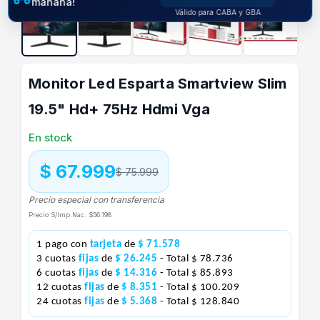
mañana!
Válido para CABA y GBA
Monitor Led Esparta Smartview Slim
19.5" Hd+ 75Hz Hdmi Vga
En stock
$ 67.999
$ 75.999
Precio especial con transferencia
Precio S/Imp.Nac.
$56.198
1 pago con
tarjeta
de
$ 71.578
3 cuotas
fijas
de
$ 26.245
- Total $ 78.736
6 cuotas
fijas
de
$ 14.316
- Total $ 85.893
12 cuotas
fijas
de
$ 8.351
- Total $ 100.209
24 cuotas
fijas
de
$ 5.368
- Total $ 128.840