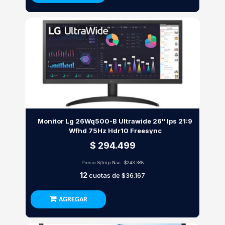
Monitor Lg 26Wq500-B Ultrawide 26" Ips 21:9
Wfhd 75Hz Hdr10 Freesync
$ 294.499
Precio S/Imp.Nac.
$243.388
12
cuotas de
$36.167
AGREGAR