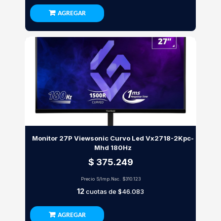
AGREGAR
Monitor 27P Viewsonic Curvo Led Vx2718-2Kpc-
Mhd 180Hz
$ 375.249
Precio S/Imp.Nac.
$310.123
12
cuotas de
$46.083
AGREGAR