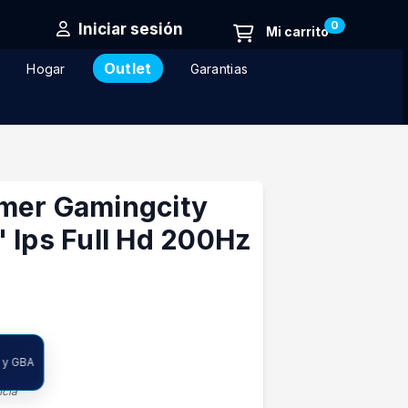
0
Iniciar sesión
Outlet
Hogar
Garantias
mer Gamingcity
 Ips Full Hd 200Hz
 y GBA
ncia