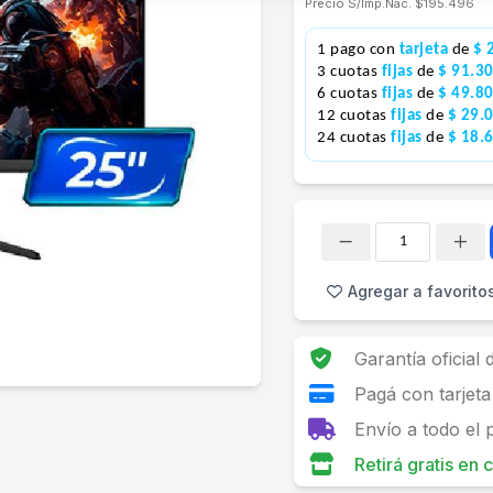
Precio S/Imp.Nac.
$195.496
1 pago con
tarjeta
de
$ 
3 cuotas
fijas
de
$ 91.3
6 cuotas
fijas
de
$ 49.8
12 cuotas
fijas
de
$ 29.
24 cuotas
fijas
de
$ 18.
Cantidad
Agregar a favorito
Garantía oficial
Pagá con tarjeta
Envío a todo el 
Retirá gratis en