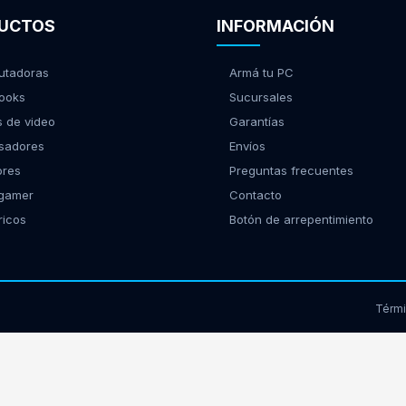
UCTOS
INFORMACIÓN
tadoras
Armá tu PC
ooks
Sucursales
s de video
Garantías
sadores
Envíos
ores
Preguntas frecuentes
 gamer
Contacto
ricos
Botón de arrepentimiento
Térm
17939 - Morón, Buenos Aires | Tel:
(11) 2150-9885
web@gamingcity.com.ar
|