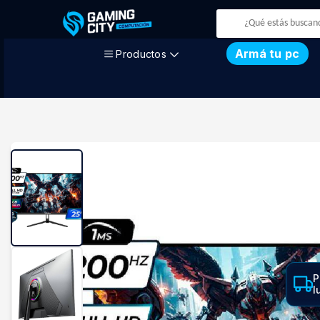
Armá tu pc
Productos
P
l