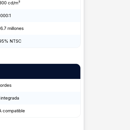
300 cd/m²
1000:1
16.7 millones
95% NTSC
bordes
integrada
 compatible