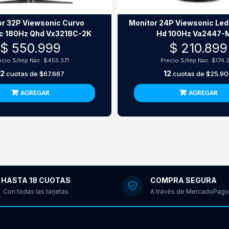
or 32P Viewsonic Curvo
Monitor 24P Viewsonic Led
c 180Hz Qhd Vx3218C-2K
Hd 100Hz Va2447-
$ 550.999
$ 210.899
ecio S/Imp.Nac.
$455.371
Precio S/Imp.Nac.
$174.
12
12
cuotas de
$67.667
cuotas de
$25.9
AGREGAR
AGREGAR
HASTA 18 CUOTAS
COMPRA SEGURA
Con todas las tarjetas
A través de MercadoPago