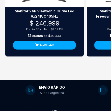
Monitor 24P Viewsonic Curvo Led
Monit
Vx2418C 165Hz
Freesyn
$ 246.999
Precio S/Imp.Nac.
$204.131
Pr
12
cuotas de
$30.333
AGREGAR
ENVÍO RÁPIDO
A toda Argentina