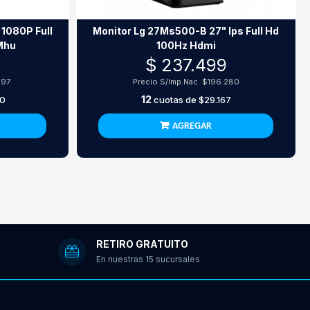
 1080P Full
Monitor Lg 27Ms500-B 27" Ips Full Hd
Mhu
100Hz Hdmi
$ 237.499
297
Precio S/Imp.Nac.
$196.280
12
00
cuotas de
$29.167
AGREGAR
RETIRO GRATUITO
En nuestras 15 sucursales