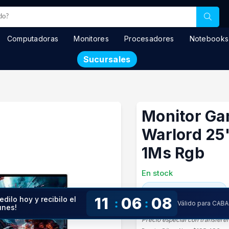
Computadoras
Monitores
Procesadores
Notebooks
Sucursales
Monitor Ga
Warlord 25"
1Ms Rgb
En stock
$ 236.550
11
06
08
edilo hoy y recibilo el
:
:
Válido para CABA
unes!
Precio especial con transfere