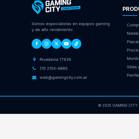
PROD
Somos especialistas en equipos gaming
Compu
y de alto rendimiento.
Noteb
Placa
Proce
Monit
Rivadavia 17939
Sillas
(11) 2150-9885
Perifé
web@gamingcity.com.ar
© 2025 GAMING CITY
GamingCity | Rivadavia 