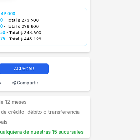
249.000
00
- Total $ 273.900
00
- Total $ 298.800
050
- Total $ 348.600
675
- Total $ 448.199
AGREGAR
s
Compartir
 de 12 meses
 de crédito, débito o transferencia
país
 cualquiera de nuestras 15 sucursales