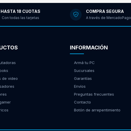
HASTA 18 CUOTAS
COMPRA SEGURA
Con todas las tarjetas
A través de MercadoPago
UCTOS
INFORMACIÓN
tadoras
Armá tu PC
ooks
Sucursales
s de video
Garantías
sadores
Envíos
ores
Preguntas frecuentes
 gamer
Contacto
ricos
Botón de arrepentimiento