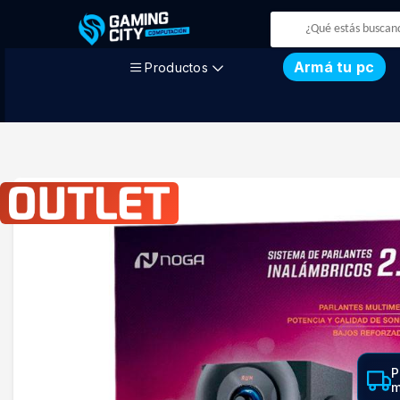
Armá tu pc
Productos
P
m