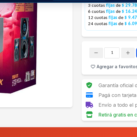
3 cuotas
fijas
de
$ 29.7
6 cuotas
fijas
de
$ 16.2
12 cuotas
fijas
de
$ 9.4
24 cuotas
fijas
de
$ 6.0
Cantidad
Agregar a favorito
Garantía oficial
Pagá con tarjeta
Envío a todo el 
Retirá gratis en