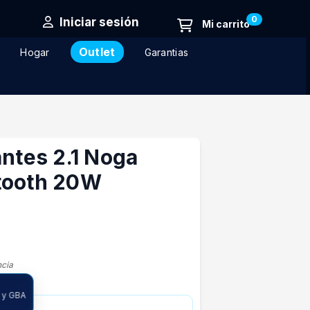
0
Iniciar sesión
Outlet
Hogar
Garantias
antes 2.1 Noga
tooth 20W
ncia
 y GBA
81.237