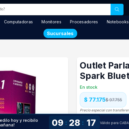
Computadoras
Monitores
Procesadores
Notebooks
Sucursales
Outlet Parl
Spark Blue
En stock
$ 77.175
$ 97.755
Precio especial con transfere
Precio S/Imp.Nac.
$63.781
09
28
16
edilo hoy y recibilo
:
:
Válido para CABA
añana!
1 pago con
tarjeta
de
$ 