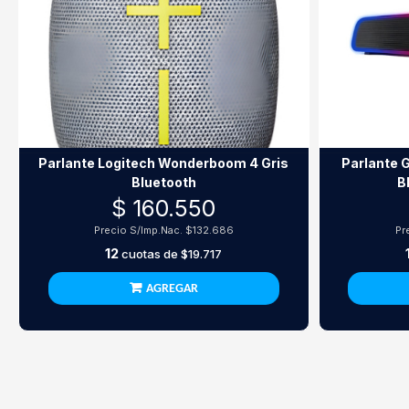
Parlante Logitech Wonderboom 4 Gris
Parlante 
Bluetooth
B
$ 160.550
Precio S/Imp.Nac.
$132.686
Pr
12
cuotas de
$19.717
AGREGAR