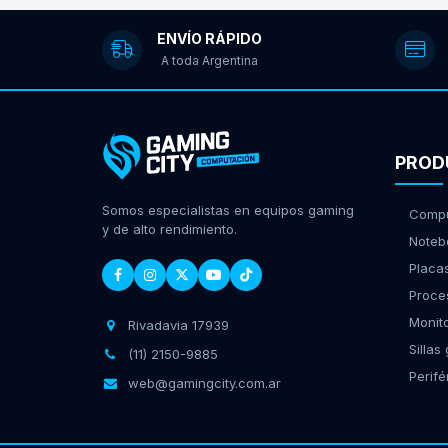
ENVÍO RÁPIDO
A toda Argentina
PROD
Somos especialistas en equipos gaming
Compu
y de alto rendimiento.
Noteb
Placa
Proce
Monit
Rivadavia 17939
Sillas
(11) 2150-9885
Perifé
web@gamingcity.com.ar