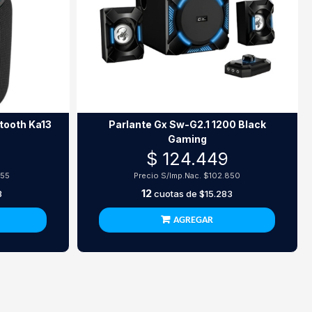
etooth Ka13
Parlante Gx Sw-G2.1 1200 Black
Gaming
$ 124.449
255
Precio S/Imp.Nac.
$102.850
12
3
cuotas de
$15.283
AGREGAR