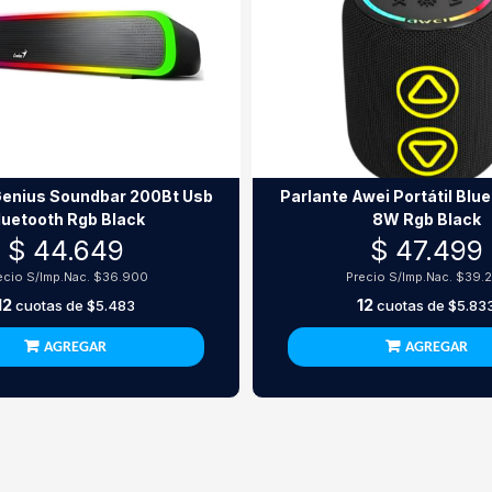
Genius Soundbar 200Bt Usb
Parlante Awei Portátil Blu
luetooth Rgb Black
8W Rgb Black
$ 44.649
$ 47.499
ecio S/Imp.Nac.
$36.900
Precio S/Imp.Nac.
$39.
12
12
cuotas de
$5.483
cuotas de
$5.83
AGREGAR
AGREGAR