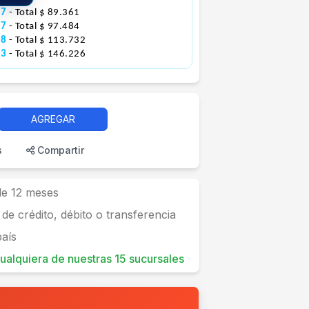
87
- Total $ 89.361
47
- Total $ 97.484
78
- Total $ 113.732
93
- Total $ 146.226
AGREGAR
s
Compartir
 de 12 meses
 de crédito, débito o transferencia
país
 cualquiera de nuestras 15 sucursales