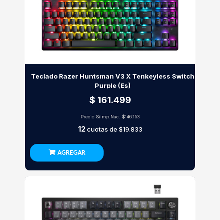
Teclado Razer Huntsman V3 X Tenkeyless Switch
Purple (Es)
$ 161.499
Precio S/Imp.Nac.
$146.153
12
cuotas de
$19.833
AGREGAR