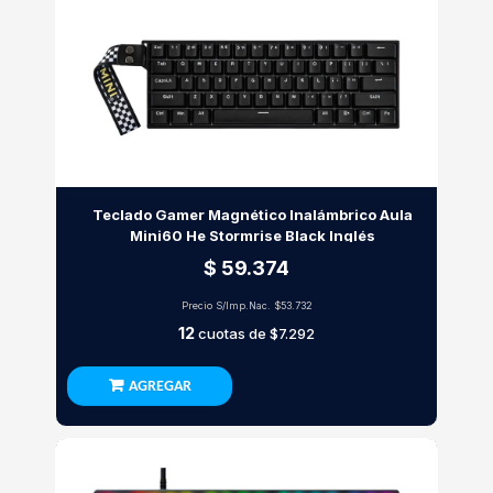
Teclado Gamer Magnético Inalámbrico Aula
Mini60 He Stormrise Black Inglés
$ 59.374
Precio S/Imp.Nac.
$53.732
12
cuotas de
$7.292
AGREGAR