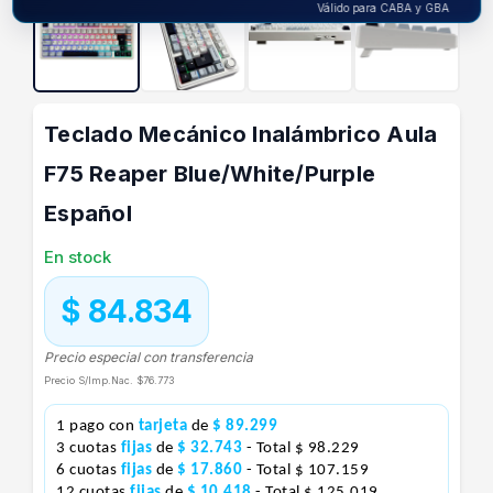
Válido para CABA y GBA
Teclado Mecánico Inalámbrico Aula
F75 Reaper Blue/White/Purple
Español
En stock
$ 84.834
Precio especial con transferencia
Precio S/Imp.Nac.
$76.773
1 pago con
tarjeta
de
$ 89.299
3 cuotas
fijas
de
$ 32.743
- Total $ 98.229
6 cuotas
fijas
de
$ 17.860
- Total $ 107.159
12 cuotas
fijas
de
$ 10.418
- Total $ 125.019