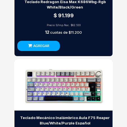
Teclado Redragon Eisa Max K686Wbg-Rgb
White/Black/Green
$ 91.199
Precio S/Imp.Nac.
$82.533
12
cuotas de
$11.200
AGREGAR
Teclado Mecánico Inalámbrico Aula F75 Reaper
Blue/White/Purple Español