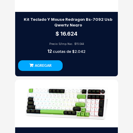
Kit Teclado Y Mouse Redragon Bs-7092 Usb
Qwerty Negro
$ 16.624
Precio S/Imp.Nac.
$15.044
12
cuotas de
$2.042
AGREGAR