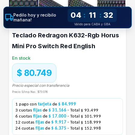
04
11
31
:
:
Pedilo hoy y recibilo
mañana!
Válido para CABA y GBA
Teclado Redragon K632-Rgb Horus
Mini Pro Switch Red English
En stock
$ 80.749
Precio especial con transferencia
Precio S/Imp.Nac.
$73.076
1 pago con
tarjeta
de
$ 84.999
3 cuotas
fijas
de
$ 31.166
- Total $ 93.499
6 cuotas
fijas
de
$ 17.000
- Total $ 101.999
12 cuotas
fijas
de
$ 9.917
- Total $ 118.999
24 cuotas
fijas
de
$ 6.375
- Total $ 152.998