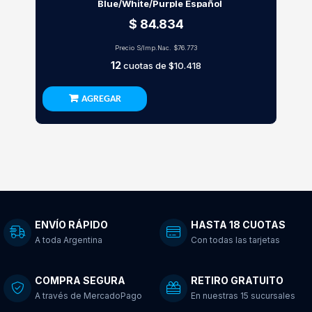
Blue/White/Purple Español
$ 84.834
Precio S/Imp.Nac.
$76.773
12
cuotas de
$10.418
AGREGAR
ENVÍO RÁPIDO
HASTA 18 CUOTAS
A toda Argentina
Con todas las tarjetas
COMPRA SEGURA
RETIRO GRATUITO
A través de MercadoPago
En nuestras 15 sucursales