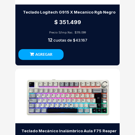
Teclado Logitech G915 X Mecanico Rgb Negro
$ 351.499
Precio S/Imp.Nac.
$318.099
12
cuotas de
$43.167
AGREGAR
Teclado Mecánico Inalámbrico Aula F75 Reaper