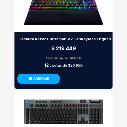
Teclado Razer Huntsman V2 Tenkeyless English
$ 219.449
Precio S/Imp.Nac.
$198.596
12
cuotas de
$26.950
AGREGAR