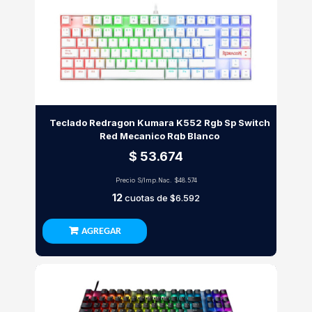
Teclado Redragon Kumara K552 Rgb Sp Switch
Red Mecanico Rgb Blanco
$ 53.674
Precio S/Imp.Nac.
$48.574
12
cuotas de
$6.592
AGREGAR