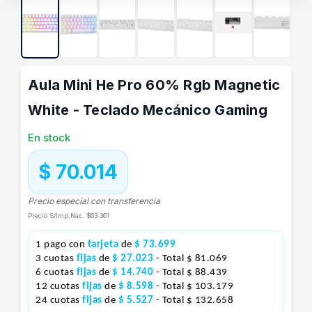
Aula Mini He Pro 60% Rgb Magnetic
White - Teclado Mecánico Gaming
En stock
$ 70.014
Precio especial con transferencia
Precio S/Imp.Nac.
$63.361
1 pago con
tarjeta
de
$ 73.699
3 cuotas
fijas
de
$ 27.023
- Total $ 81.069
6 cuotas
fijas
de
$ 14.740
- Total $ 88.439
12 cuotas
fijas
de
$ 8.598
- Total $ 103.179
24 cuotas
fijas
de
$ 5.527
- Total $ 132.658