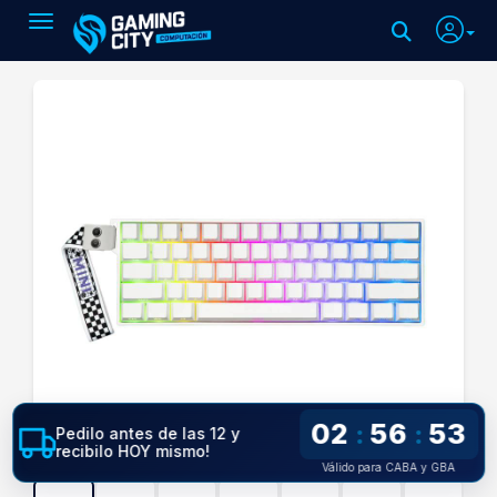
Toggle navigation
02
56
52
:
:
Pedilo antes de las 12 y
recibilo HOY mismo!
Válido para CABA y GBA