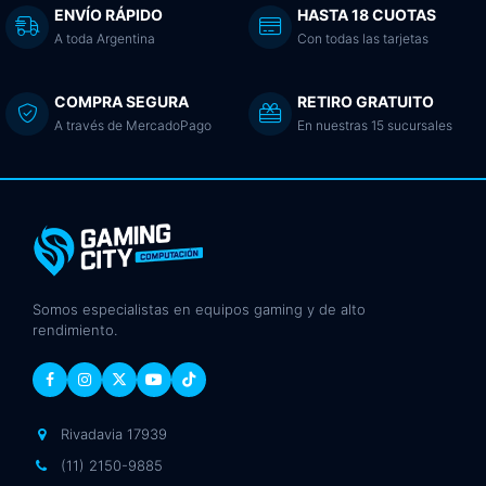
ENVÍO RÁPIDO
HASTA 18 CUOTAS
A toda Argentina
Con todas las tarjetas
COMPRA SEGURA
RETIRO GRATUITO
A través de MercadoPago
En nuestras 15 sucursales
Somos especialistas en equipos gaming y de alto
rendimiento.
Rivadavia 17939
(11) 2150-9885