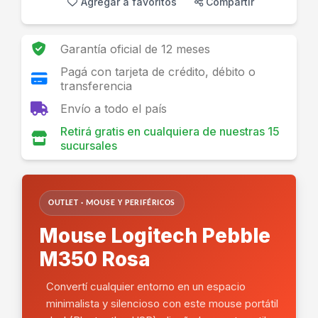
Agregar a favoritos
Compartir
Garantía oficial de 12 meses
Pagá con tarjeta de crédito, débito o
transferencia
Envío a todo el país
Retirá gratis en cualquiera de nuestras 15
sucursales
OUTLET · MOUSE Y PERIFÉRICOS
Mouse Logitech Pebble
M350 Rosa
Convertí cualquier entorno en un espacio
minimalista y silencioso con este mouse portátil