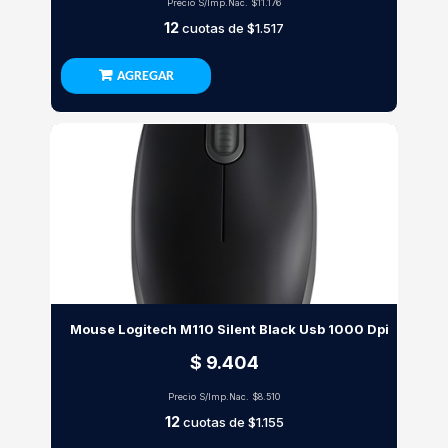
Precio S/Imp.Nac.
$11.176
12
cuotas de
$1.517
AGREGAR
Mouse Logitech M110 Silent Black Usb 1000 Dpi
$ 9.404
Precio S/Imp.Nac.
$8.510
12
cuotas de
$1.155