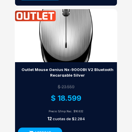
Outlet Mouse Genius Nx-9000Bt V2 Bluetooth
Recargable Silver
$ 23.559
$ 18.599
Precio S/Imp.Nac.
$16.832
12
cuotas de
$2.284