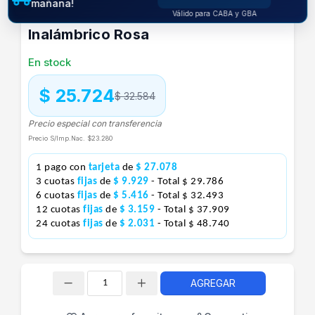
mañana!
Outlet Mouse Logitech Pebble M350
Válido para CABA y GBA
Inalámbrico Rosa
En stock
$ 25.724
$ 32.584
Precio especial con transferencia
Precio S/Imp.Nac.
$23.280
1 pago con
tarjeta
de
$ 27.078
3 cuotas
fijas
de
$ 9.929
- Total $ 29.786
6 cuotas
fijas
de
$ 5.416
- Total $ 32.493
12 cuotas
fijas
de
$ 3.159
- Total $ 37.909
24 cuotas
fijas
de
$ 2.031
- Total $ 48.740
AGREGAR
Cantidad