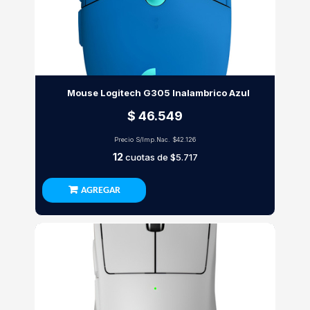
Mouse Logitech G305 Inalambrico Azul
$ 46.549
Precio S/Imp.Nac.
$42.126
12
cuotas de
$5.717
AGREGAR