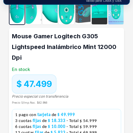
Válido para CABA y GBA
Mouse Gamer Logitech G305
Lightspeed Inalámbrico Mint 12000
Dpi
En stock
$ 47.499
Precio especial con transferencia
Precio S/Imp.Nac.
$42.986
1 pago con
tarjeta
de
$ 49.999
3 cuotas
fijas
de
$ 18.333
- Total $ 54.999
6 cuotas
fijas
de
$ 10.000
- Total $ 59.999
12 cuotas
fijas
de
$ 5.833
- Total $ 69.999