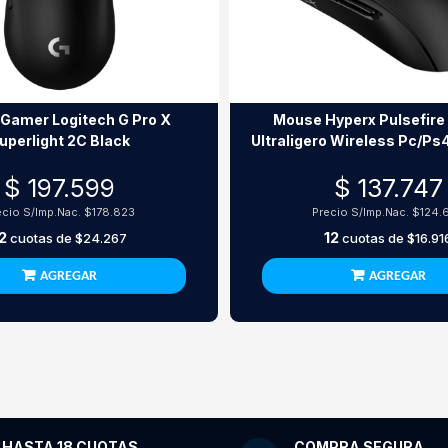
Gamer Logitech G Pro X
Mouse Hyperx Pulsefire
uperlight 2C Black
Ultraligero Wireless Pc/P
Black
$ 197.599
$ 137.747
ecio S/Imp.Nac.
$178.823
Precio S/Imp.Nac.
$124.
2
12
cuotas de
$24.267
cuotas de
$16.91
AGREGAR
AGREGAR
HASTA 18 CUOTAS
COMPRA SEGURA