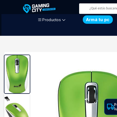
Armá tu pc
Productos
P
l