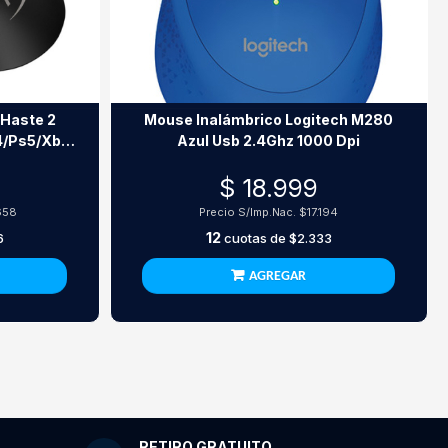
 Haste 2
Mouse Inalámbrico Logitech M280
s4/Ps5/Xbox
Azul Usb 2.4Ghz 1000 Dpi
$ 18.999
658
Precio S/Imp.Nac.
$17.194
12
6
cuotas de
$2.333
AGREGAR
RETIRO GRATUITO