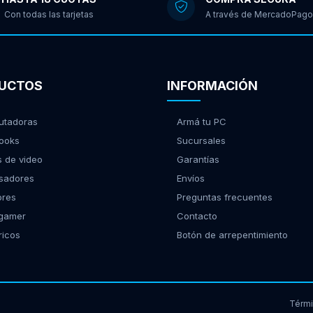
Con todas las tarjetas
A través de MercadoPago
UCTOS
INFORMACIÓN
tadoras
Armá tu PC
ooks
Sucursales
s de video
Garantías
sadores
Envíos
ores
Preguntas frecuentes
 gamer
Contacto
ricos
Botón de arrepentimiento
Térm