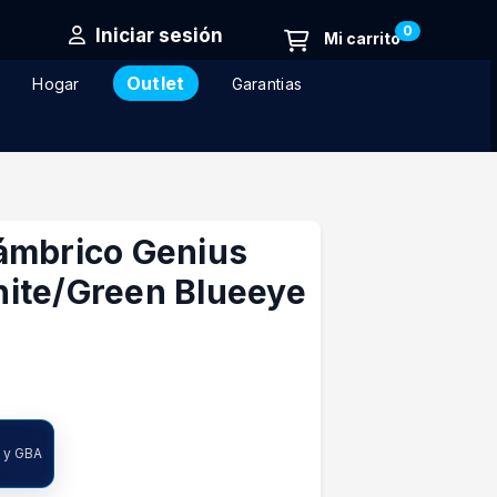
0
Iniciar sesión
Outlet
Hogar
Garantias
ámbrico Genius
ite/Green Blueeye
A y GBA
ncia