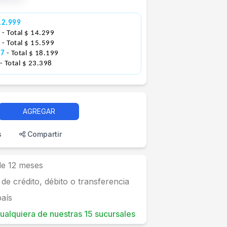
12.999
6
- Total $ 14.299
0
- Total $ 15.599
17
- Total $ 18.199
- Total $ 23.398
AGREGAR
s
Compartir
 de 12 meses
 de crédito, débito o transferencia
país
 cualquiera de nuestras 15 sucursales