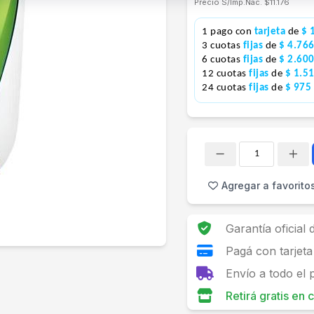
Precio S/Imp.Nac.
$11.176
1 pago con
tarjeta
de
$ 
3 cuotas
fijas
de
$ 4.76
6 cuotas
fijas
de
$ 2.60
12 cuotas
fijas
de
$ 1.5
24 cuotas
fijas
de
$ 975
Cantidad
Agregar a favorito
Garantía oficial
Pagá con tarjeta
Envío a todo el 
Retirá gratis en