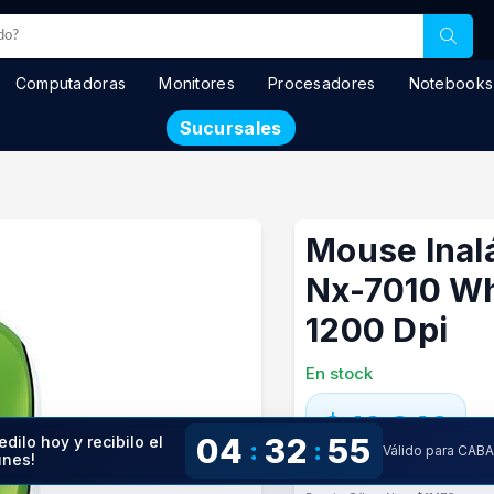
Computadoras
Monitores
Procesadores
Notebooks
Sucursales
Mouse Inal
Nx-7010 Wh
1200 Dpi
En stock
$ 12.349
04
32
54
edilo hoy y recibilo el
:
:
Válido para CAB
unes!
Precio especial con transfere