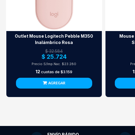
Outlet Mouse Logitech Pebble M350
Mouse 
Inalámbrico Rosa
S
$ 32.584
$ 25.724
Precio S/Imp.Nac.
$23.280
Pr
12
1
cuotas de
$3.159
AGREGAR
ENVÍO RÁPIDO