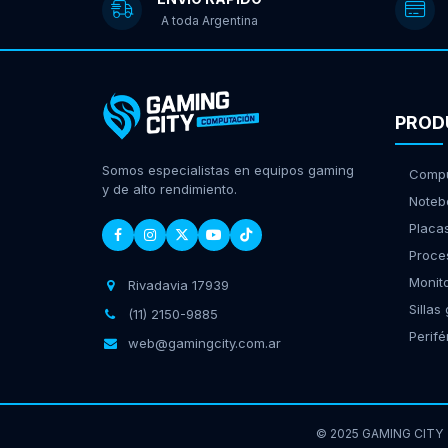
A toda Argentina
PROD
Somos especialistas en equipos gaming
Compu
y de alto rendimiento.
Noteb
Placa
Proce
Monit
Rivadavia 17939
Sillas
(11) 2150-9885
Perifé
web@gamingcity.com.ar
© 2025 GAMING CITY