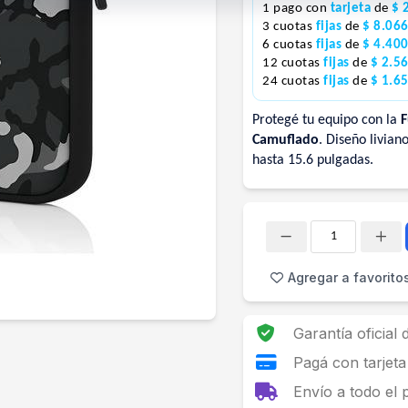
1 pago con
tarjeta
de
$ 
3 cuotas
fijas
de
$ 8.06
6 cuotas
fijas
de
$ 4.40
12 cuotas
fijas
de
$ 2.5
24 cuotas
fijas
de
$ 1.6
Protegé tu equipo con la
F
Camuflado
. Diseño livian
hasta 15.6 pulgadas.
Cantidad
Agregar a favorito
Garantía oficial
Pagá con tarjeta
Envío a todo el 