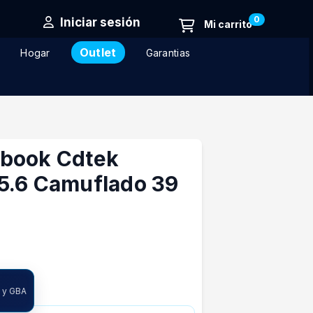
0
Iniciar sesión
Outlet
Hogar
Garantias
book Cdtek
5.6 Camuflado 39
ncia
A y GBA