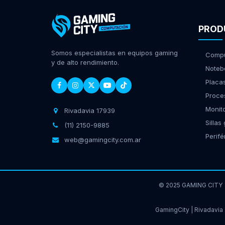
PROD
Somos especialistas en equipos gaming
Compu
y de alto rendimiento.
Noteb
Placa
Proce
Monit
Rivadavia 17939
Sillas
(11) 2150-9885
Perifé
web@gamingcity.com.ar
© 2025 GAMING CITY
GamingCity | Rivadavia 