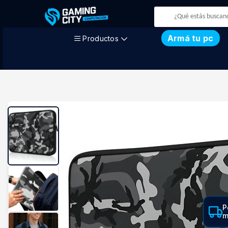
Armá tu pc
Productos
P
m