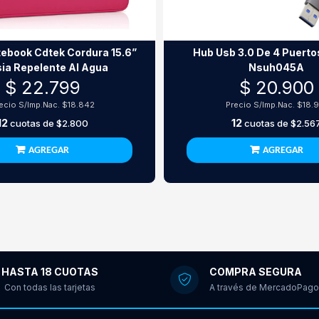
ebook Cdtek Cordura 15.6”
Hub Usb 3.0 De 4 Puerto
ia Repelente Al Agua
Nsuh045A
$ 22.799
$ 20.900
ecio S/Imp.Nac.
$18.842
Precio S/Imp.Nac.
$18.9
12
12
cuotas de
$2.800
cuotas de
$2.56
AGREGAR
AGREGAR
HASTA 18 CUOTAS
COMPRA SEGURA
Con todas las tarjetas
A través de MercadoPago