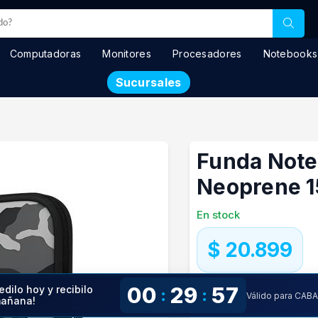
Computadoras
Monitores
Procesadores
Notebooks
Sucursales
Funda Note
Neoprene 1
En stock
$ 20.899
Precio especial con transfere
00
29
56
edilo hoy y recibilo
:
:
Precio S/Imp.Nac.
$17.272
Válido para CAB
añana!