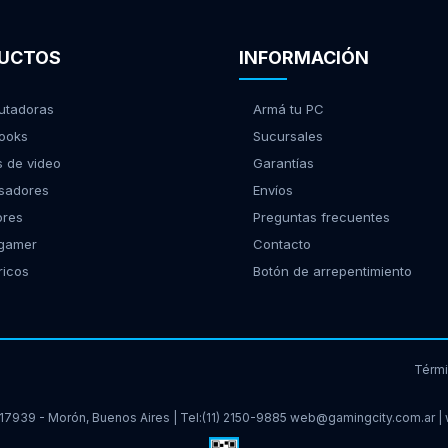
UCTOS
INFORMACIÓN
tadoras
Armá tu PC
ooks
Sucursales
s de video
Garantías
sadores
Envíos
ores
Preguntas frecuentes
 gamer
Contacto
ricos
Botón de arrepentimiento
Térm
17939 - Morón, Buenos Aires | Tel:
(11) 2150-9885
web@gamingcity.com.ar
|