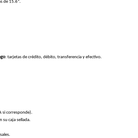
s de 15.6".
ago
: tarjetas de crédito, débito, transferencia y efectivo.
A si corresponde).
 su caja sellada.
sales.