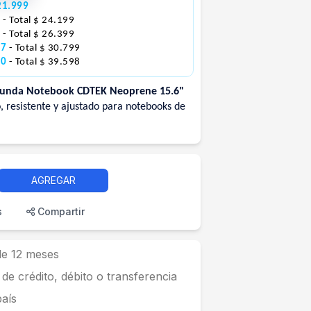
21.999
6
- Total $ 24.199
0
- Total $ 26.399
67
- Total $ 30.799
50
- Total $ 39.598
unda Notebook CDTEK Neoprene 15.6"
o, resistente y ajustado para notebooks de
AGREGAR
s
Compartir
 de 12 meses
 de crédito, débito o transferencia
país