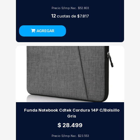
Precio S/Imp.Nac.
$52.603
12
cuotas de
$7.817
AGREGAR
Funda Notebook Cdtek Cordura 14P C/Bolsillo
Gris
$ 28.499
Precio S/Imp.Nac.
$23.553