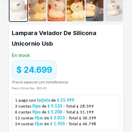
Lampara Velador De Silicona
Unicornio Usb
En stock
$ 24.699
Precio especial con transferencia
Precio S/Imp.Nac.
$20.412
1 pago con
tarjeta
de
$ 25.999
3 cuotas
fijas
de
$ 9.533
- Total $ 28.599
6 cuotas
fijas
de
$ 5.200
- Total $ 31.199
12 cuotas
fijas
de
$ 3.033
- Total $ 36.399
24 cuotas
fijas
de
$ 1.950
- Total $ 46.798