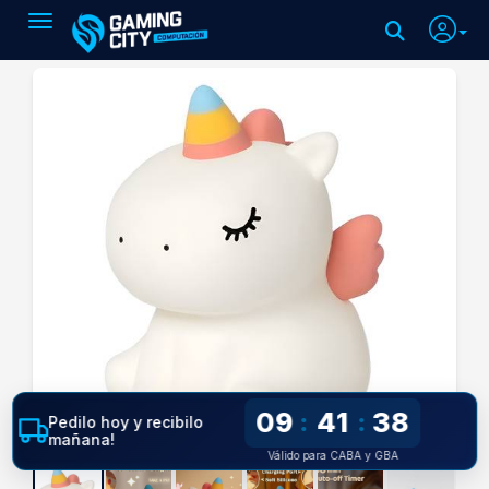
Toggle navigation
09
41
37
:
:
Pedilo hoy y recibilo
mañana!
Válido para CABA y GBA