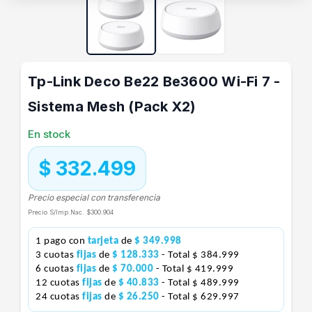
Tp-Link Deco Be22 Be3600 Wi-Fi 7 -
Sistema Mesh (Pack X2)
En stock
$ 332.499
Precio especial con transferencia
Precio S/Imp.Nac.
$300.904
1 pago con
tarjeta
de
$ 349.998
3 cuotas
fijas
de
$ 128.333
- Total $ 384.999
6 cuotas
fijas
de
$ 70.000
- Total $ 419.999
12 cuotas
fijas
de
$ 40.833
- Total $ 489.999
24 cuotas
fijas
de
$ 26.250
- Total $ 629.997