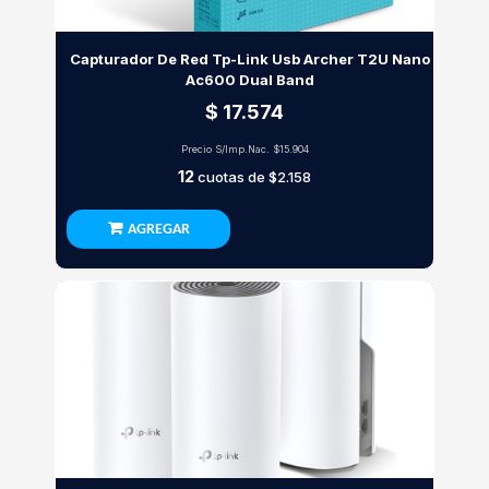
Capturador De Red Tp-Link Usb Archer T2U Nano
Ac600 Dual Band
$ 17.574
Precio S/Imp.Nac.
$15.904
12
cuotas de
$2.158
AGREGAR