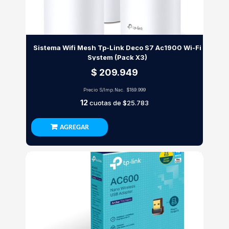
Sistema Wifi Mesh Tp-Link Deco S7 Ac1900 Wi-Fi
System (Pack X3)
$ 209.949
Precio S/Imp.Nac.
$189.999
12
cuotas de
$25.783
AGREGAR