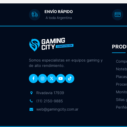
ENVÍO RÁPIDO
A toda Argentina
PROD
Somos especialistas en equipos gaming y
Compu
de alto rendimiento.
Noteb
Placas
Proce
Monit
Rivadavia 17939
Sillas
(11) 2150-9885
Perifé
web@gamingcity.com.ar