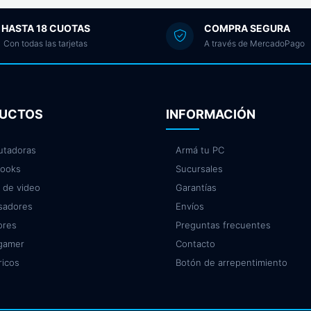
HASTA 18 CUOTAS
COMPRA SEGURA
Con todas las tarjetas
A través de MercadoPago
UCTOS
INFORMACIÓN
tadoras
Armá tu PC
ooks
Sucursales
 de video
Garantías
sadores
Envíos
ores
Preguntas frecuentes
 gamer
Contacto
ricos
Botón de arrepentimiento