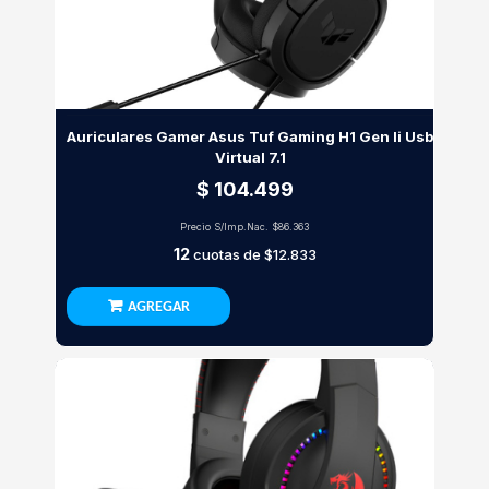
Auriculares Gamer Asus Tuf Gaming H1 Gen Ii Usb
Virtual 7.1
$ 104.499
Precio S/Imp.Nac.
$86.363
12
cuotas de
$12.833
AGREGAR