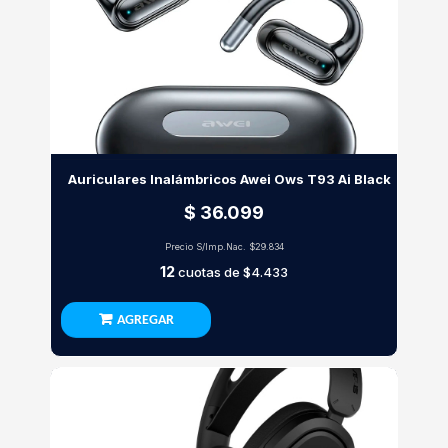
Auriculares Inalámbricos Awei Ows T93 Ai Black
$ 36.099
Precio S/Imp.Nac.
$29.834
12
cuotas de
$4.433
AGREGAR