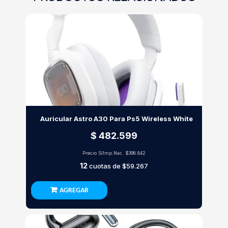
Auricular Astro A30 Para Ps5 Wireless White
$ 482.599
Precio S/Imp.Nac.
$398.842
12
cuotas de
$59.267
AGREGAR