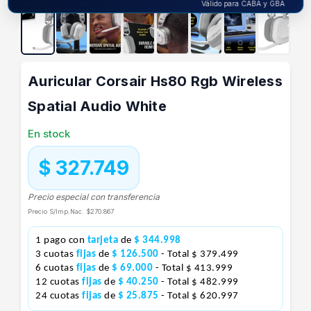
Válido para CABA y GBA
Auricular Corsair Hs80 Rgb Wireless
Spatial Audio White
En stock
$ 327.749
Precio especial con transferencia
Precio S/Imp.Nac.
$270.867
1 pago con
tarjeta
de
$ 344.998
3 cuotas
fijas
de
$ 126.500
- Total $ 379.499
6 cuotas
fijas
de
$ 69.000
- Total $ 413.999
12 cuotas
fijas
de
$ 40.250
- Total $ 482.999
24 cuotas
fijas
de
$ 25.875
- Total $ 620.997