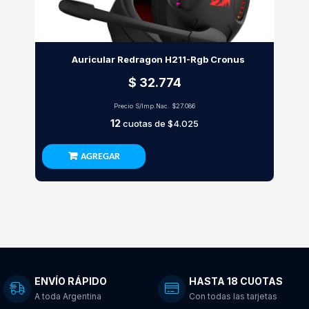
Auricular Redragon H211-Rgb Cronus
$ 32.774
Precio S/Imp.Nac.
$27.086
12
cuotas de
$4.025
AGREGAR
ENVÍO RÁPIDO
HASTA 18 CUOTAS
A toda Argentina
Con todas las tarjetas