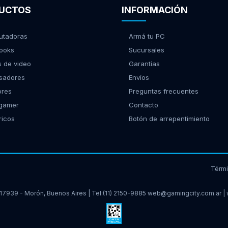
UCTOS
INFORMACIÓN
tadoras
Armá tu PC
ooks
Sucursales
s de video
Garantías
sadores
Envíos
ores
Preguntas frecuentes
 gamer
Contacto
ricos
Botón de arrepentimiento
Térm
17939 - Morón, Buenos Aires | Tel:
(11) 2150-9885
web@gamingcity.com.ar
|