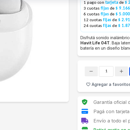
1 pago con
tarjeta
de
$ 
3 cuotas
fijas
de
$ 9.16
6 cuotas
fijas
de
$ 5.00
12 cuotas
fijas
de
$ 2.9
24 cuotas
fijas
de
$ 1.8
Disfrutá sonido inalámbri
Havit Life 04T
. Baja lat
batería en un diseño blan
Cantidad
Agregar a favorito
Garantía oficial
Pagá con tarjeta
Envío a todo el 