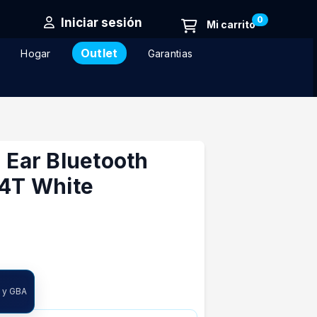
0
Iniciar sesión
Outlet
Hogar
Garantias
n Ear Bluetooth
04T White
ncia
A y GBA