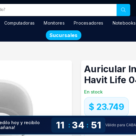
Computadoras
Monitores
Procesadores
Notebooks
Sucursales
Auricular I
Havit Life 
En stock
$ 23.749
Precio especial con transfere
11
34
50
edilo hoy y recibilo
:
:
Válido para CAB
Precio S/Imp.Nac.
$19.627
añana!