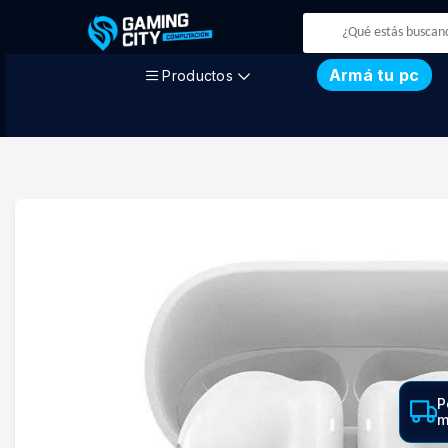
Armá tu pc
Productos
P
m