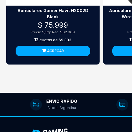
Auriculares Gamer Havit H2002D
Auriculare
Black
Wire
I
$ 75.999
Precio S/Imp.Nac.
$62.809
Pr
12
1
cuotas de
$9.333
AGREGAR
ENVÍO RÁPIDO
A toda Argentina