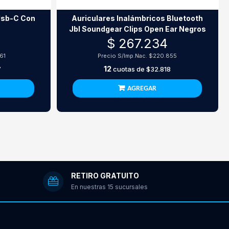
Usb-C Con
Auriculares Inalámbricos Bluetooth
o
Jbl Soundgear Clips Open Ear Negros
$ 267.234
61
Precio S/Imp.Nac.
$220.855
12
7
cuotas de
$32.818
AGREGAR
RETIRO GRATUITO
En nuestras 15 sucursales