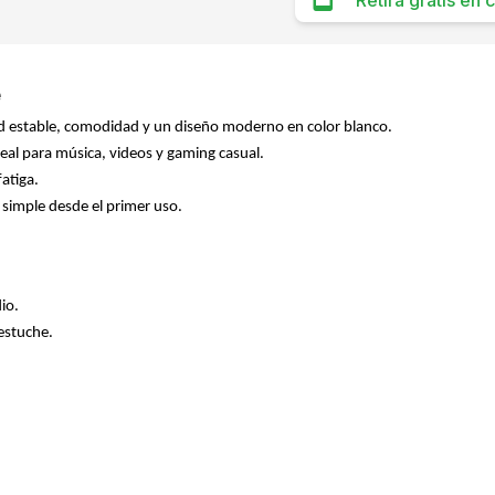
Retirá gratis en
e
 estable, comodidad y un diseño moderno en color blanco.
eal para música, videos y gaming casual.
fatiga.
 simple desde el primer uso.
io.
estuche.