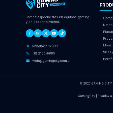
PROD
Somos especialistas en equipos gaming
Compu
y de alto rendimiento.
Noteb
Placa
Proce
Monit
Rivadavia 17939
Sillas
(11) 2150-9885
Perifé
web@gamingcity.com.ar
© 2025 GAMING CITY
GamingCity | Rivadavia 