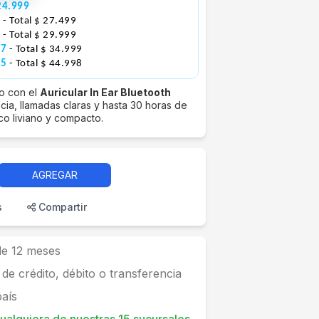
24.999
6
- Total $ 27.499
0
- Total $ 29.999
17
- Total $ 34.999
75
- Total $ 44.998
co con el
Auricular In Ear Bluetooth
encia, llamadas claras y hasta 30 horas de
co liviano y compacto.
AGREGAR
s
Compartir
 de 12 meses
 de crédito, débito o transferencia
país