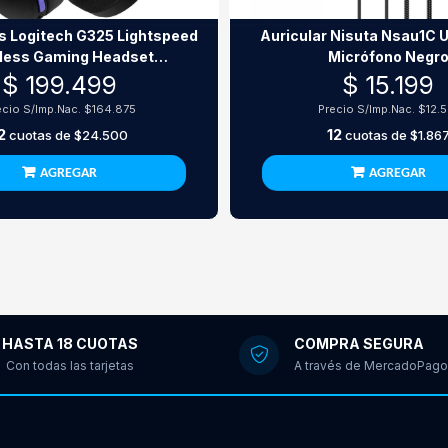
s Logitech G325 Lightspeed
Auricular Nisuta Nsau1C 
less Gaming Headset
Micrófono Negr
nalámbricos Negros
$ 199.499
$ 15.199
ecio S/Imp.Nac.
$164.875
Precio S/Imp.Nac.
$12.5
2
12
cuotas de
$24.500
cuotas de
$1.86
AGREGAR
AGREGAR
HASTA 18 CUOTAS
COMPRA SEGURA
Con todas las tarjetas
A través de MercadoPago