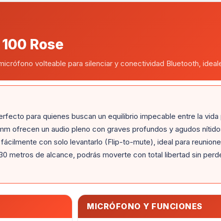
 100 Rose
micrófono volteable para silenciar y conectividad Bluetooth, ideales
erfecto para quienes buscan un equilibrio impecable entre la vida 
 mm ofrecen un audio pleno con graves profundos y agudos nítido
fácilmente con solo levantarlo (Flip-to-mute), ideal para reunione
0 metros de alcance, podrás moverte con total libertad sin perder
MICRÓFONO Y FUNCIONES