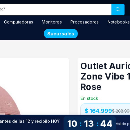
Computadoras
Monitores
Procesadores
Notebooks
Sucursales
Outlet Auri
Zone Vibe 
Rose
En stock
$ 164.999
$ 208.99
10
13
44
antes de las 12 y recibilo HOY
Precio especial con transfere
:
:
Válido 
Precio S/Imp.Nac.
$136.363