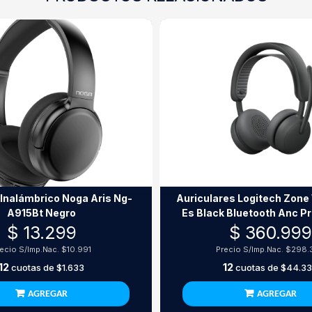
 Inalámbrico Noga Aris Ng-
Auriculares Logitech Zone
A915Bt Negro
Es Black Bluetooth Anc P
$ 13.299
$ 360.999
recio S/Imp.Nac.
$10.991
Precio S/Imp.Nac.
$298.
12
12
cuotas de
$1.633
cuotas de
$44.3
AGREGAR
AGREGAR