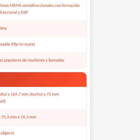
fonos MEMS omnidireccionales con formación
ireccional y DSP
 kHz
lteable (Flip-to-mute)
as populares de reuniones y llamadas
lto) x 169,7 mm (Ancho) x 73 mm
dad)
 75,4 mm x 19,3 mm
raligero)