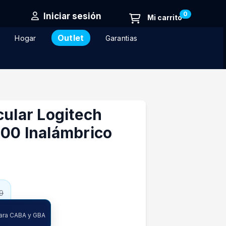
0
Iniciar sesión
Outlet
Hogar
Garantias
cular Logitech
100 Inalámbrico
9
ncia
para CABA y GBA