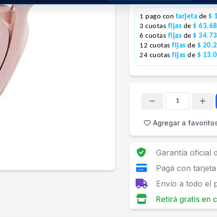
1 pago con
tarjeta
de
$ 
3 cuotas
fijas
de
$ 63.6
6 cuotas
fijas
de
$ 34.7
12 cuotas
fijas
de
$ 20.
24 cuotas
fijas
de
$ 13.
Cantidad
Agregar a favorito
Garantía oficial
Pagá con tarjeta
Envío a todo el 
Retirá gratis en