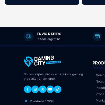
ENVÍO RÁPIDO
A toda Argentina
PROD
Somos especialistas en equipos gaming
Compu
y de alto rendimiento.
Noteb
Placa
Proce
Monit
Rivadavia 17939