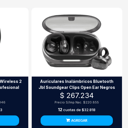
 Wireless 2
Auriculares Inalámbricos Bluetooth
rofesional
Jbl Soundgear Clips Open Ear Negros
$ 267.234
346
Precio S/Imp.Nac.
$220.855
12
33
cuotas de
$32.818
AGREGAR