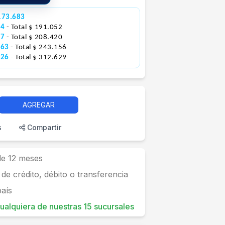
173.683
84
- Total $ 191.052
37
- Total $ 208.420
263
- Total $ 243.156
026
- Total $ 312.629
AGREGAR
s
Compartir
 de 12 meses
 de crédito, débito o transferencia
país
 cualquiera de nuestras 15 sucursales