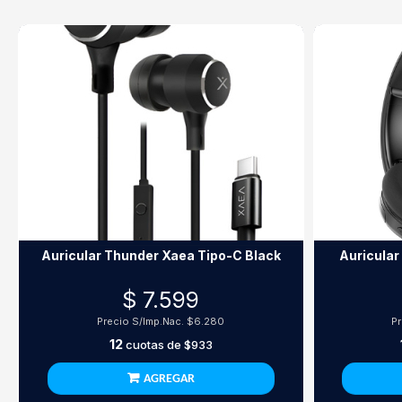
Auricular Thunder Xaea Tipo-C Black
Auricular
$ 7.599
Precio S/Imp.Nac.
$6.280
P
12
cuotas de
$933
AGREGAR