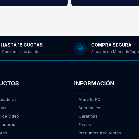
HASTA 18 CUOTAS
COMPRA SEGURA
Con todas las tarjetas
A través de MercadoPago
UCTOS
INFORMACIÓN
tadoras
Armá tu PC
ooks
Sucursales
s de video
Garantías
sadores
Envíos
ores
Preguntas frecuentes