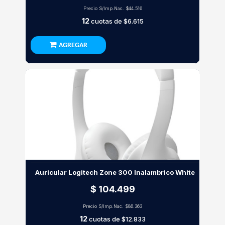
Precio S/Imp.Nac.
$44.516
12
cuotas de
$6.615
AGREGAR
Auricular Logitech Zone 300 Inalambrico White
$ 104.499
Precio S/Imp.Nac.
$86.363
12
cuotas de
$12.833