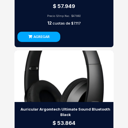
$ 57.949
Precio S/Imp.Nac.
$47.892
12
cuotas de
$7.117
AGREGAR
Auricular Argomtech Ultimate Sound Bluetooth
Black
$ 53.864