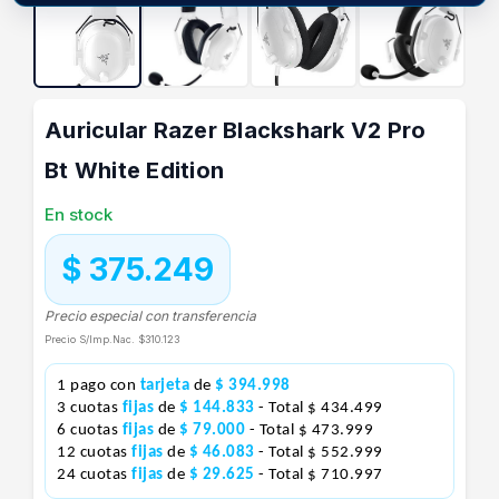
Auricular Razer Blackshark V2 Pro
Bt White Edition
En stock
$ 375.249
Precio especial con transferencia
Precio S/Imp.Nac.
$310.123
1 pago con
tarjeta
de
$ 394.998
3 cuotas
fijas
de
$ 144.833
- Total $ 434.499
6 cuotas
fijas
de
$ 79.000
- Total $ 473.999
12 cuotas
fijas
de
$ 46.083
- Total $ 552.999
24 cuotas
fijas
de
$ 29.625
- Total $ 710.997