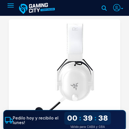
Toggle navigation
00
39
37
:
:
Pedilo hoy y recibilo el
lunes!
Válido para CABA y GBA