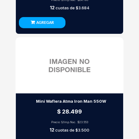
12
cuotas de
$3.684
AGREGAR
Mini Waflera Atma Iron Man 550W
$ 28.499
Precio S/Imp.Nac.
$23.553
12
cuotas de
$3.500