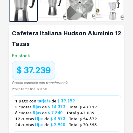
Cafetera Italiana Hudson Aluminio 12
Tazas
En stock
$ 37.239
Precio especial con transferencia
Precio S/Imp.Nac.
$30.776
1 pago con
tarjeta
de
$ 39.199
3 cuotas
fijas
de
$ 14.373
- Total $ 43.119
6 cuotas
fijas
de
$ 7.840
- Total $ 47.039
12 cuotas
fijas
de
$ 4.573
- Total $ 54.879
24 cuotas
fijas
de
$ 2.940
- Total $ 70.558