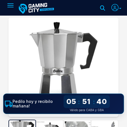
Toggle navigation
05
51
39
:
:
Pedilo hoy y recibilo
mañana!
Válido para CABA y GBA