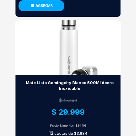
AGREGAR
Mate Listo Gamingcity Blanco 500Ml Acero
Inoxidable
$ 47.499
$ 29.999
Precio S/Imp.Nac.
$24.793
12
cuotas de
$3.684