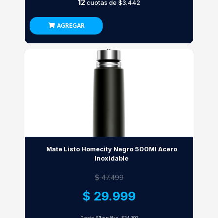
12
cuotas de
$3.442
AGREGAR
Mate Listo Homecity Negro 500Ml Acero
Inoxidable
$ 47.499
$ 29.999
Precio S/Imp.Nac.
$24.793