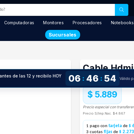
Computadoras
Monitores
Procesadores
Notebooks
Sucursales
Cable Hdmi
06
46
53
antes de las 12 y recibilo HOY
:
:
Válido 
En stock
$ 5.889
Precio especial con transfere
Precio S/Imp.Nac.
$4.867
1 pago con
tarjeta
de
$ 
3 cuotas
fijas
de
$ 2.27