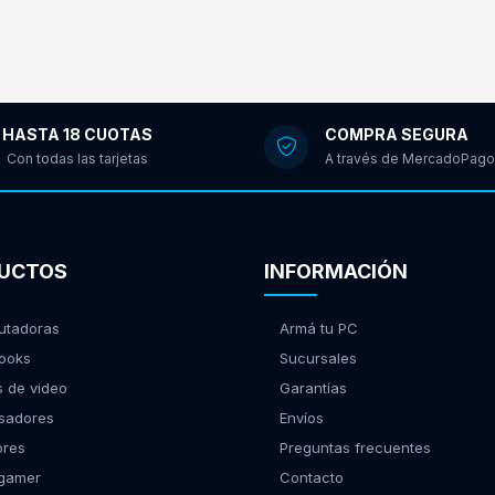
HASTA 18 CUOTAS
COMPRA SEGURA
Con todas las tarjetas
A través de MercadoPago
UCTOS
INFORMACIÓN
tadoras
Armá tu PC
ooks
Sucursales
s de video
Garantías
sadores
Envíos
ores
Preguntas frecuentes
 gamer
Contacto