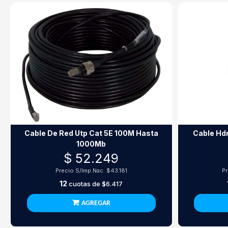
Cable De Red Utp Cat 5E 100M Hasta
Cable Hdm
1000Mb
$ 52.249
Precio S/Imp.Nac.
$43.181
P
12
cuotas de
$6.417
AGREGAR