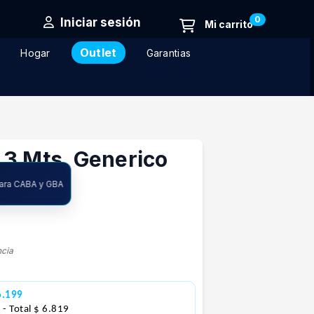
0
Iniciar sesión
Outlet
Hogar
Garantias
 3 Mts. Generico
para CABA y GBA
ncia
6.199
3
- Total $ 6.819