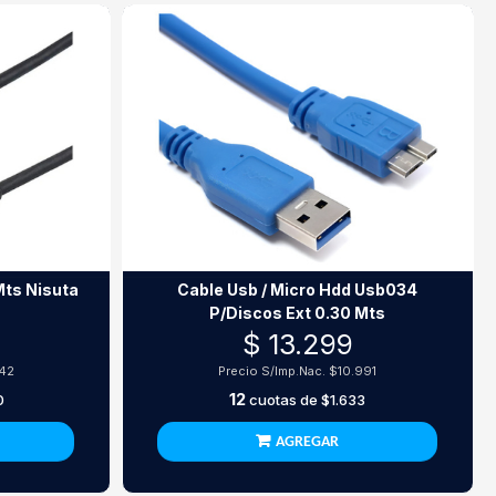
Mts Nisuta
Cable Usb / Micro Hdd Usb034
P/Discos Ext 0.30 Mts
$ 13.299
842
Precio S/Imp.Nac.
$10.991
12
0
cuotas de
$1.633
AGREGAR