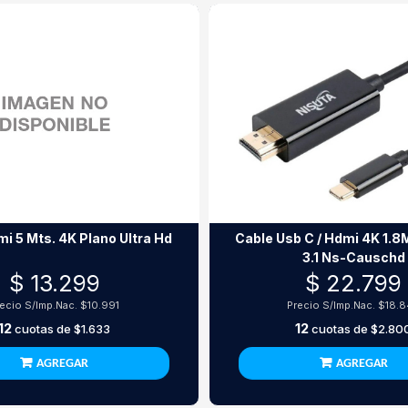
i 5 Mts. 4K Plano Ultra Hd
Cable Usb C / Hdmi 4K 1.8
3.1 Ns-Causchd
$ 13.299
$ 22.799
recio S/Imp.Nac.
$10.991
Precio S/Imp.Nac.
$18.
12
12
cuotas de
$1.633
cuotas de
$2.80
AGREGAR
AGREGAR