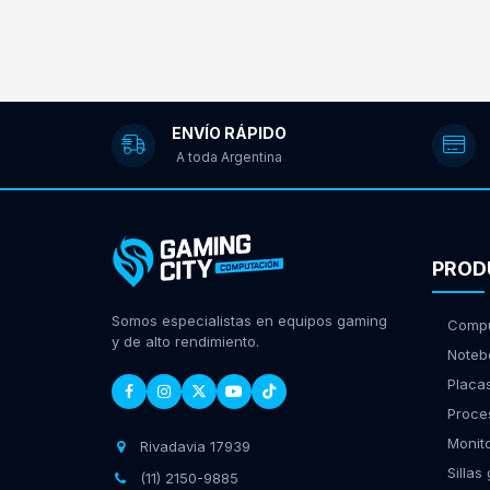
ENVÍO RÁPIDO
A toda Argentina
PROD
Somos especialistas en equipos gaming
Compu
y de alto rendimiento.
Noteb
Placa
Proce
Monit
Rivadavia 17939
Sillas
(11) 2150-9885