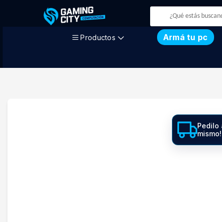
Armá tu pc
Productos
Pedilo 
mismo!