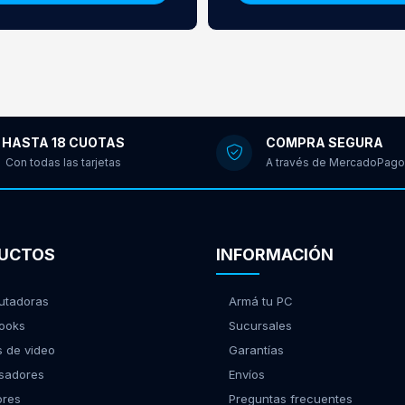
HASTA 18 CUOTAS
COMPRA SEGURA
Con todas las tarjetas
A través de MercadoPago
UCTOS
INFORMACIÓN
tadoras
Armá tu PC
ooks
Sucursales
s de video
Garantías
sadores
Envíos
ores
Preguntas frecuentes