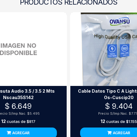
PRODUCTOS RELACIONADOS
ta Audio 3.5 / 3.5 2 Mts
Cable Datos Tipo C A Lightning 
Nscau35S142
Os-Cuscip20
$ 6.649
$ 9.404
recio S/Imp.Nac.
$5.495
Precio S/Imp.Nac.
$7.7
12
12
cuotas de
$817
cuotas de
$1.155
AGREGAR
AGREGAR