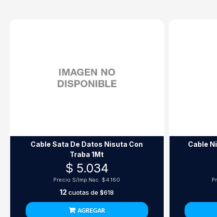
Cable Sata De Datos Nisuta Con
Cable Nisu
Traba 1Mt
$ 5.034
Precio S/Imp.Nac.
$4.160
P
12
cuotas de
$618
AGREGAR