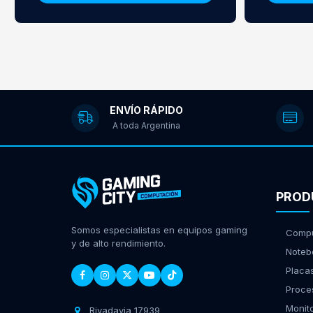
ENVÍO RÁPIDO
A toda Argentina
PROD
Somos especialistas en equipos gaming
Compu
y de alto rendimiento.
Noteb
Placa
Proce
Monit
Rivadavia 17939