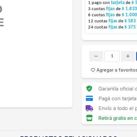
1 pago con
tarjeta
de
$ 
3 cuotas
fijas
de
$ 1.83
6 cuotas
fijas
de
$ 1.00
12 cuotas
fijas
de
$ 583
24 cuotas
fijas
de
$ 375
Cantidad
Agregar a favorito
Garantía oficial
Pagá con tarjeta
Envío a todo el 
Retirá gratis en