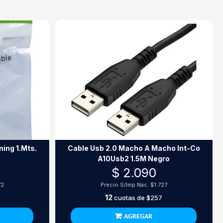
1.Mts.
Cable Usb 2.0 Macho A Macho Int-Co
A10Usb2 1.5M Negro
$ 2.090
72
Precio S/Imp.Nac.
$1.727
12
cuotas de
$257
AGREGAR