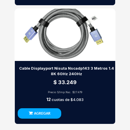
Cable Displayport Nisuta Nscadp143 3 Metros 1.4
8K 60Hz 240Hz
$ 33.249
Precio S/Imp.Nac.
$27.479
12
cuotas de
$4.083
AGREGAR