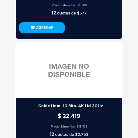
Precio S/Imp.Nac.
$3.886
12
cuotas de
$577
AGREGAR
Cable Hdmi 10 Mts. 4K Hd 30Hz
$ 22.419
Precio S/Imp.Nac.
$18.528
12
cuotas de
$2.753