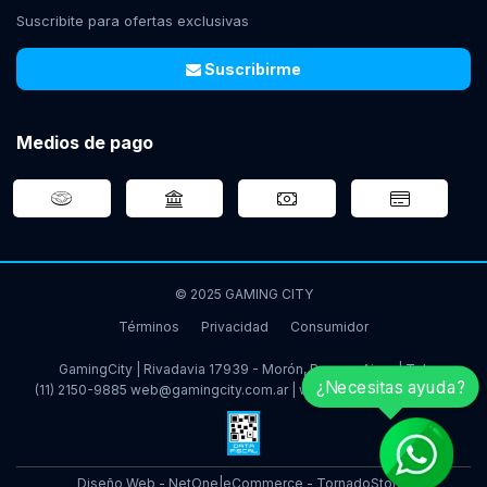
Suscribite para ofertas exclusivas
Suscribirme
Medios de pago
© 2025 GAMING CITY
Términos
Privacidad
Consumidor
GamingCity | Rivadavia 17939 - Morón, Buenos Aires | Tel:
¿Necesitas ayuda?
(11) 2150-9885
web@gamingcity.com.ar
|
www.gamingcity.com.ar
Diseño Web - NetOne
|
eCommerce - TornadoStore
|