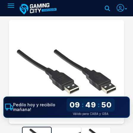
Toggle navigation
09
49
49
:
:
Pedilo hoy y recibilo
mañana!
Válido para CABA y GBA