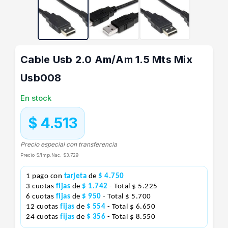
Cable Usb 2.0 Am/Am 1.5 Mts Mix
Usb008
En stock
$ 4.513
Precio especial con transferencia
Precio S/Imp.Nac.
$3.729
1 pago con
tarjeta
de
$ 4.750
3 cuotas
fijas
de
$ 1.742
- Total $ 5.225
6 cuotas
fijas
de
$ 950
- Total $ 5.700
12 cuotas
fijas
de
$ 554
- Total $ 6.650
24 cuotas
fijas
de
$ 356
- Total $ 8.550