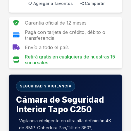
Agregar a favoritos
Compartir
Garantía oficial de 12 meses
Pagá con tarjeta de crédito, débito o
transferencia
Envío a todo el país
Retirá gratis en cualquiera de nuestras 15
sucursales
SEGURIDAD Y VIGILANCIA
Cámara de Seguridad
Interior Tapo C250
Vigilancia inteligente en ultra alta definición 4K
de 8MP. Cobertura Pan/Tilt de 360°,