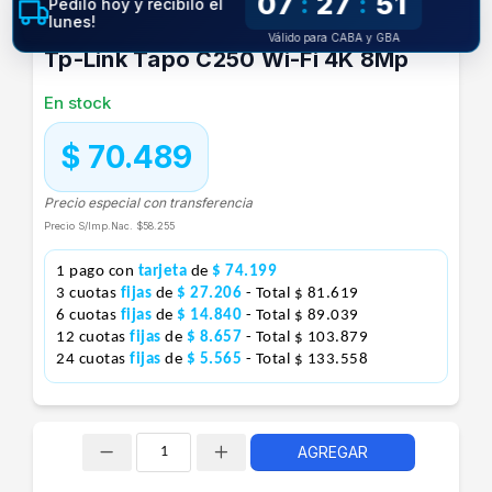
07
27
50
:
:
Pedilo hoy y recibilo el
Cámara De Seguridad Interior Domo
lunes!
Válido para CABA y GBA
Tp-Link Tapo C250 Wi-Fi 4K 8Mp
En stock
$ 70.489
Precio especial con transferencia
Precio S/Imp.Nac.
$58.255
1 pago con
tarjeta
de
$ 74.199
3 cuotas
fijas
de
$ 27.206
- Total $ 81.619
6 cuotas
fijas
de
$ 14.840
- Total $ 89.039
12 cuotas
fijas
de
$ 8.657
- Total $ 103.879
24 cuotas
fijas
de
$ 5.565
- Total $ 133.558
AGREGAR
Cantidad