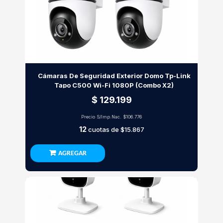
Cámaras De Seguridad Exterior Domo Tp-Link
Tapo C500 Wi-Fi 1080P (Combo X2)
$ 129.199
Precio S/Imp.Nac.
$106.776
12
cuotas de
$15.867
AGREGAR