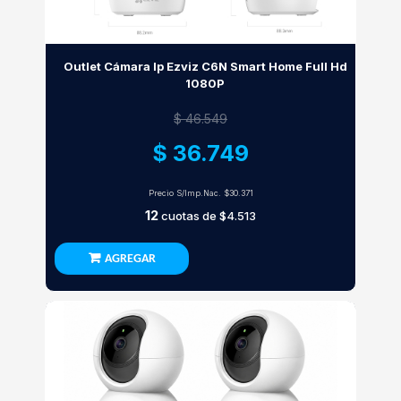
Outlet Cámara Ip Ezviz C6N Smart Home Full Hd
1080P
$ 46.549
$ 36.749
Precio S/Imp.Nac.
$30.371
12
cuotas de
$4.513
AGREGAR