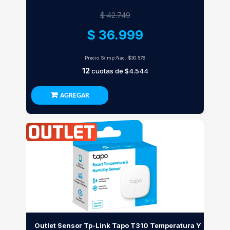
$ 42.749
$ 36.999
Precio S/Imp.Nac.
$30.578
12
cuotas de
$4.544
AGREGAR
Outlet Sensor Tp-Link Tapo T310 Temperatura Y