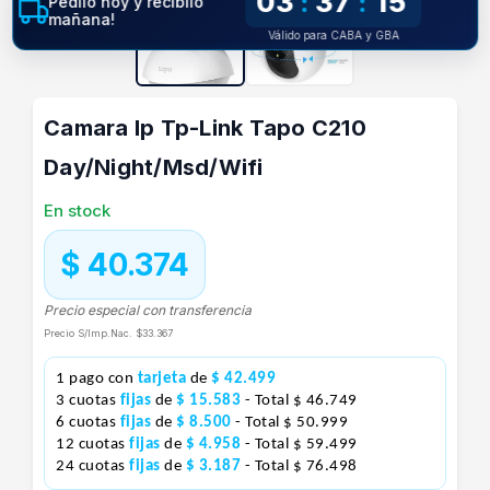
03
37
14
:
:
Pedilo hoy y recibilo
mañana!
Válido para CABA y GBA
Camara Ip Tp-Link Tapo C210
Day/Night/Msd/Wifi
En stock
$ 40.374
Precio especial con transferencia
Precio S/Imp.Nac.
$33.367
1 pago con
tarjeta
de
$ 42.499
3 cuotas
fijas
de
$ 15.583
- Total $ 46.749
6 cuotas
fijas
de
$ 8.500
- Total $ 50.999
12 cuotas
fijas
de
$ 4.958
- Total $ 59.499
24 cuotas
fijas
de
$ 3.187
- Total $ 76.498