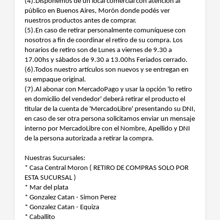
(4).Disponemos de un local comercial con atención al
público en Buenos Aires, Morón donde podés ver
nuestros productos antes de comprar.
(5).En caso de retirar personalmente comuníquese con
nosotros a fin de coordinar el retiro de su compra. Los
horarios de retiro son de Lunes a viernes de 9.30 a
17.00hs y sábados de 9.30 a 13.00hs Feriados cerrado.
(6).Todos nuestro artículos son nuevos y se entregan en
su empaque original.
(7).Al abonar con MercadoPago y usar la opción 'lo retiro
en domicilio del vendedor' deberá retirar el producto el
titular de la cuenta de 'MercadoLibre' presentando su DNI,
en caso de ser otra persona solicitamos enviar un mensaje
interno por MercadoLibre con el Nombre, Apellido y DNI
de la persona autorizada a retirar la compra.
Nuestras Sucursales:
* Casa Central Moron ( RETIRO DE COMPRAS SOLO POR
ESTA SUCURSAL )
* Mar del plata
* Gonzalez Catan - Simon Perez
* Gonzalez Catan - Equiza
* Caballito