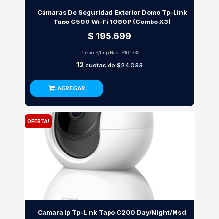
Cámaras De Seguridad Exterior Domo Tp-Link
Tapo C500 Wi-Fi 1080P (Combo X3)
$ 195.699
Precio S/Imp.Nac.
$161.735
12
cuotas de
$24.033
AGREGAR
OFERTA!
Camara Ip Tp-Link Tapo C200 Day/Night/Msd