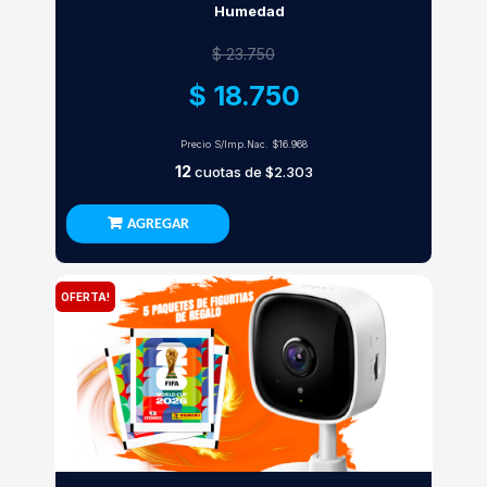
Humedad
$ 23.750
$ 18.750
Precio S/Imp.Nac.
$16.968
12
cuotas de
$2.303
AGREGAR
OFERTA!