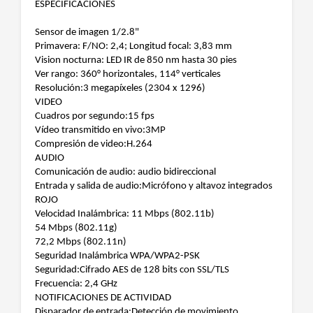
ESPECIFICACIONES
Sensor de imagen 1/2.8"
Primavera: F/NO: 2,4; Longitud focal: 3,83 mm
Vision nocturna: LED IR de 850 nm hasta 30 pies
Ver rango: 360° horizontales, 114° verticales
Resolución:3 megapíxeles (2304 x 1296)
VIDEO
Cuadros por segundo:15 fps
Vídeo transmitido en vivo:3MP
Compresión de video:H.264
AUDIO
Comunicación de audio: audio bidireccional
Entrada y salida de audio:Micrófono y altavoz integrados
ROJO
Velocidad Inalámbrica: 11 Mbps (802.11b)
54 Mbps (802.11g)
72,2 Mbps (802.11n)
Seguridad Inalámbrica WPA/WPA2-PSK
Seguridad:Cifrado AES de 128 bits con SSL/TLS
Frecuencia: 2,4 GHz
NOTIFICACIONES DE ACTIVIDAD
Disparador de entrada:Detección de movimiento