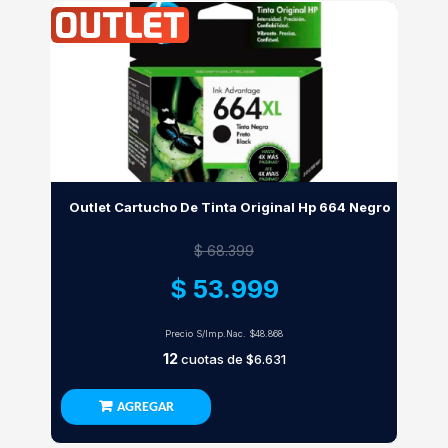
Outlet Cartucho De Tinta Original Hp 664 Negro
$ 68.399
$ 53.999
Precio S/Imp.Nac.
$48.868
12
cuotas de
$6.631
AGREGAR