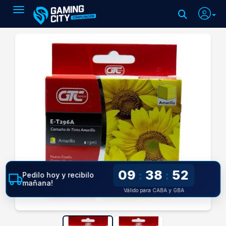
Toggle navigation
09
38
52
:
:
Pedilo hoy y recibilo
mañana!
Válido para CABA y GBA