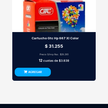
Cartucho Gtc Hp 667 Xl Color
$ 31.255
Precio S/Imp.Nac.
$28.285
12
cuotas de
$3.838
AGREGAR