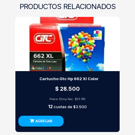
PRODUCTOS RELACIONADOS
Cartucho Gtc Hp 662 Xl Color
$ 28.500
Precio S/Imp.Nac.
$25.792
12
cuotas de
$3.500
AGREGAR