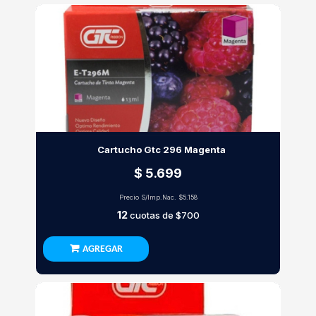
Cartucho Gtc 296 Magenta
$ 5.699
Precio S/Imp.Nac.
$5.158
12
cuotas de
$700
AGREGAR