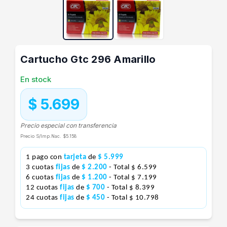
Cartucho Gtc 296 Amarillo
En stock
$ 5.699
Precio especial con transferencia
Precio S/Imp.Nac.
$5.158
1 pago con
tarjeta
de
$ 5.999
3 cuotas
fijas
de
$ 2.200
- Total $ 6.599
6 cuotas
fijas
de
$ 1.200
- Total $ 7.199
12 cuotas
fijas
de
$ 700
- Total $ 8.399
24 cuotas
fijas
de
$ 450
- Total $ 10.798