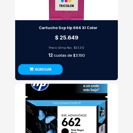
Cartucho Scp Hp 664 Xl Color
$ 25.649
Precio S/Imp.Nac.
$23.212
12
cuotas de
$3.150
AGREGAR