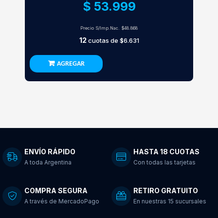
$ 53.999
Precio S/Imp.Nac.
$48.868
12
cuotas de
$6.631
AGREGAR
ENVÍO RÁPIDO
HASTA 18 CUOTAS
A toda Argentina
Con todas las tarjetas
COMPRA SEGURA
RETIRO GRATUITO
A través de MercadoPago
En nuestras 15 sucursales