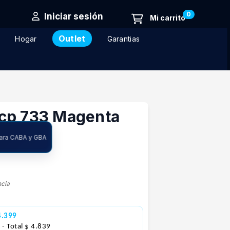
0
Iniciar sesión
Outlet
Hogar
Garantias
cp 733 Magenta
para CABA y GBA
ncia
4.399
3
- Total $ 4.839