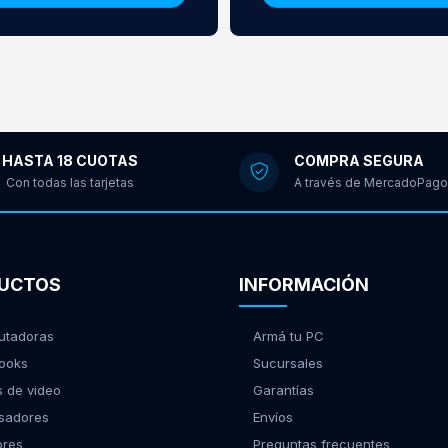
HASTA 18 CUOTAS
COMPRA SEGURA
Con todas las tarjetas
A través de MercadoPago
UCTOS
INFORMACIÓN
tadoras
Armá tu PC
ooks
Sucursales
s de video
Garantías
sadores
Envíos
ores
Preguntas frecuentes