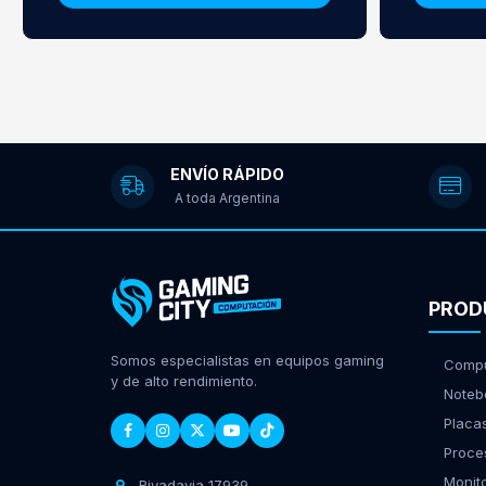
ENVÍO RÁPIDO
A toda Argentina
PROD
Somos especialistas en equipos gaming
Compu
y de alto rendimiento.
Noteb
Placa
Proce
Monit
Rivadavia 17939