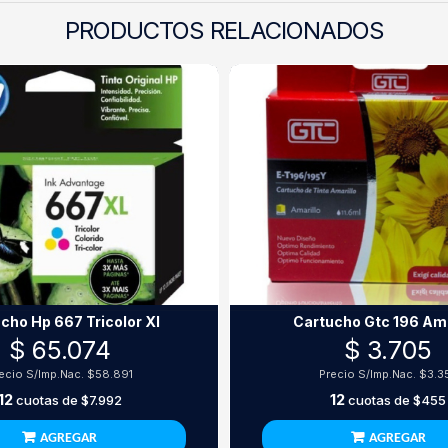
PRODUCTOS RELACIONADOS
cho Hp 667 Tricolor Xl
Cartucho Gtc 196 Ama
$ 65.074
$ 3.705
ecio S/Imp.Nac.
$58.891
Precio S/Imp.Nac.
$3.3
12
12
cuotas de
$7.992
cuotas de
$455
AGREGAR
AGREGAR