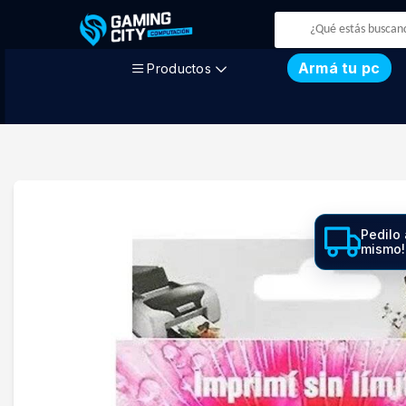
Armá tu pc
Productos
Pedilo 
mismo!