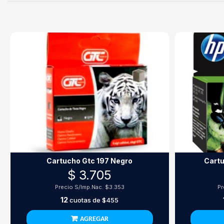
Cartucho Gtc 197 Negro
Cartu
$ 3.705
Precio S/Imp.Nac.
$3.353
Pr
12
cuotas de
$455
AGREGAR