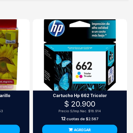
rillo
Cartucho Hp 662 Tricolor
$ 20.900
53
Precio S/Imp.Nac.
$18.914
12
cuotas de
$2.567
AGREGAR