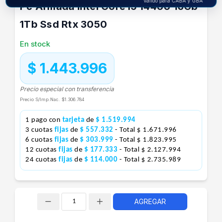
Válido para CABA y GBA
Pc Armada Intel Core I5 14400 16Gb
1Tb Ssd Rtx 3050
En stock
$ 1.443.996
Precio especial con transferencia
Precio S/Imp.Nac.
$1.306.784
1 pago con
tarjeta
de
$ 1.519.994
3 cuotas
fijas
de
$ 557.332
- Total $ 1.671.996
6 cuotas
fijas
de
$ 303.999
- Total $ 1.823.995
12 cuotas
fijas
de
$ 177.333
- Total $ 2.127.994
24 cuotas
fijas
de
$ 114.000
- Total $ 2.735.989
AGREGAR
Cantidad