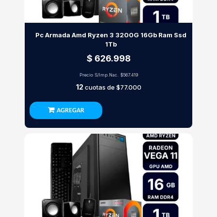
Pc Armada Amd Ryzen 3 3200G 16Gb Ram Ssd
1Tb
$ 626.998
Precio S/Imp.Nac.
$567.419
12
cuotas de
$77.000
AGREGAR