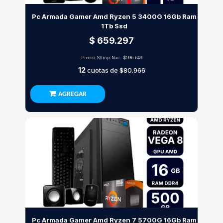
Pc Armada Gamer Amd Ryzen 5 3400G 16Gb Ram
1Tb Ssd
$ 659.297
Precio S/Imp.Nac.
$596.649
12
cuotas de
$80.966
AGREGAR
Pc Armada Gamer Amd Ryzen 7 5700G 16Gb Ram