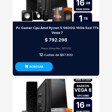
Pc Gamer Cpu Amd Ryzen 5 5600G 16Gb Ssd 1Tb
Vega 7
$ 792.298
Precio S/Imp.Nac.
$717.012
12
cuotas de
$97.300
AGREGAR