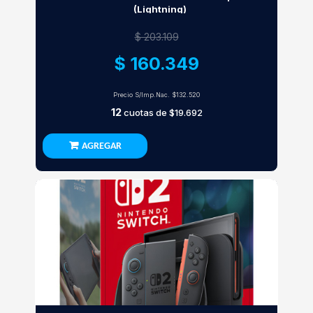
(Lightning)
$ 203.109
$ 160.349
Precio S/Imp.Nac.
$132.520
12
cuotas de
$19.692
AGREGAR