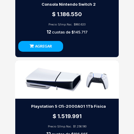
Consola Nintendo Switch 2
$ 1.186.550
Precio S/Imp.Nac.
$980.620
12
cuotas de
$145.717
AGREGAR
Playstation 5 Cfi-2000A01 1Tb Fisica
$ 1.519.991
Precio S/Imp.Nac.
$1.256.190
12