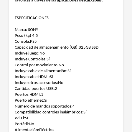
favoritas a través de las aplicaciones descargables.
ESPECIFICACIONES
Marca: SONY
Peso (kg) 4.5
Consola:PS5
Capacidad de almacenamiento (GB):825GB SSD
Incluye juego:No
Incluye Controles:Sí
Control por movimiento:No
Incluye cable de alimentación:Sí
Incluye cable HDMI:Sí
Incluye otros accesorios:No
Cantidad puertos USB:2
Puertos HDMI:1
Puerto ethernet:Sí
Número de mandos soportados:4
Compatibilidad controles inalámbricos:Sí
Wi-Fi:Sí
Portátil:No
Alimentación:Eléctrica