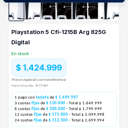
Playstation 5 Cfi-1215B Arg 825G
Digital
En stock
$ 1.424.999
Precio especial con transferencia
Precio S/Imp.Nac.
$1.177.685
1 pago con
tarjeta
de
$ 1.499.997
3 cuotas
fijas
de
$ 550.000
- Total $ 1.649.999
6 cuotas
fijas
de
$ 300.000
- Total $ 1.799.999
12 cuotas
fijas
de
$ 175.000
- Total $ 2.099.998
24 cuotas
fijas
de
$ 112.500
- Total $ 2.699.994