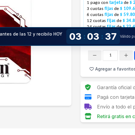
1 pago con
tarjeta
de
$ 
3 cuotas
fijas
de
$ 109.
6 cuotas
fijas
de
$ 59.8
12 cuotas
fijas
de
$ 34.
24 cuotas
fijas
de
$ 22.
03
03
35
antes de las 12 y recibilo HOY
:
:
Válido 
!
Cantidad
Agregar a favorito
Garantía oficial
Pagá con tarjeta
Envío a todo el 
Retirá gratis en