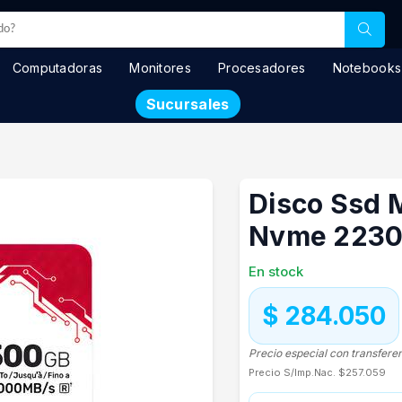
Computadoras
Monitores
Procesadores
Notebooks
Sucursales
Disco Ssd 
Nvme 2230 
En stock
$ 284.050
Precio especial con transfere
Precio S/Imp.Nac.
$257.059