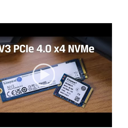
Video Player
00:00
|
00:25
0:25