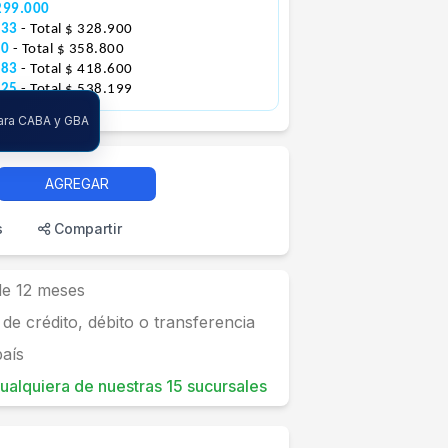
299.000
633
- Total $ 328.900
00
- Total $ 358.800
883
- Total $ 418.600
425
- Total $ 538.199
para CABA y GBA
AGREGAR
s
Compartir
 de 12 meses
 de crédito, débito o transferencia
país
 cualquiera de nuestras 15 sucursales