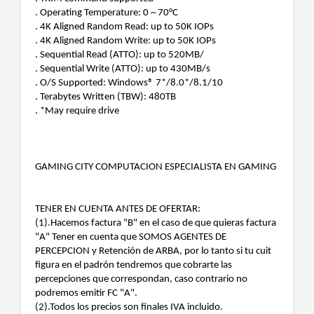
. Operating Temperature: 0 ~ 70°C
. 4K Aligned Random Read: up to 50K IOPs
. 4K Aligned Random Write: up to 50K IOPs
. Sequential Read (ATTO): up to 520MB/
. Sequential Write (ATTO): up to 430MB/s
. O/S Supported: Windows® 7*/8.0*/8.1/10
. Terabytes Written (TBW): 480TB
. *May require drive
GAMING CITY COMPUTACION ESPECIALISTA EN GAMING
TENER EN CUENTA ANTES DE OFERTAR:
(1).Hacemos factura "B" en el caso de que quieras factura
"A" Tener en cuenta que SOMOS AGENTES DE
PERCEPCION y Retención de ARBA, por lo tanto si tu cuit
figura en el padrón tendremos que cobrarte las
percepciones que correspondan, caso contrario no
podremos emitir FC "A".
(2).Todos los precios son finales IVA incluido.