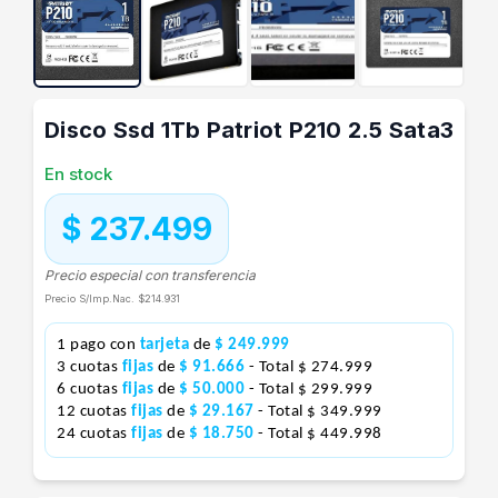
Disco Ssd 1Tb Patriot P210 2.5 Sata3
En stock
$ 237.499
Precio especial con transferencia
Precio S/Imp.Nac.
$214.931
1 pago con
tarjeta
de
$ 249.999
3 cuotas
fijas
de
$ 91.666
- Total $ 274.999
6 cuotas
fijas
de
$ 50.000
- Total $ 299.999
12 cuotas
fijas
de
$ 29.167
- Total $ 349.999
24 cuotas
fijas
de
$ 18.750
- Total $ 449.998