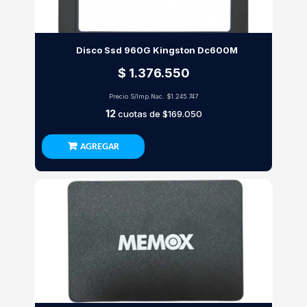
Disco Ssd 960G Kingston Dc600M
$ 1.376.550
Precio S/Imp.Nac.
$1.245.747
12
cuotas de
$169.050
AGREGAR