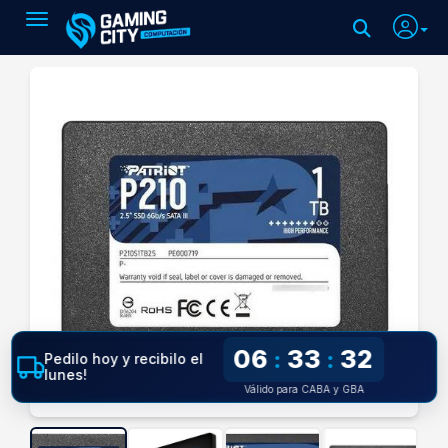
Toggle navigation
06
33
31
:
:
Pedilo hoy y recibilo el
lunes!
Válido para CABA y GBA