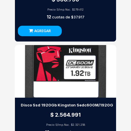
Precio S/Imp.Nac.
$279.412
12
cuotas de
$37.917
AGREGAR
Disco Ssd 1920Gb Kingston Sedc600M/1920G
$ 2.564.991
Precio S/Imp.Nac.
$2.321.258