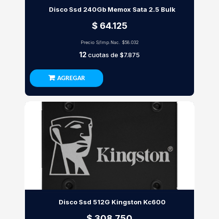
Disco Ssd 240Gb Memox Sata 2.5 Bulk
$ 64.125
Precio S/Imp.Nac.
$58.032
12
cuotas de
$7.875
AGREGAR
Disco Ssd 512G Kingston Kc600
$ 308.750