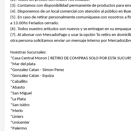
(3). Contamos con disponibilidad permanente de productos para envio
(4). Disponemos de un local comercial con atención al público en B
(5). En caso de retirar personalmente comuníquese con nosotros a fin
a 13.00hs Feriados cerrado.
(6). Todos nuestro artículos son nuevos y se entregan en su empaque 
(7). Al abonar con MercadoPago y usar la opción 'lo retiro en domicili
otra persona solicitamos enviar un mensaje interno por MercadoLibre 
Nuestras Sucursales:
*Casa Central Moron ( RETIRO DE COMPRAS SOLO POR ESTA SUCURS
*Mar del plata
*Gonzalez Catan - Simon Perez
*Gonzalez Catan - Equiza
*Caballito
*Abasto
*San Miguel
*La Plata
*San Isidro
*Merlo
*Liniers
*Unicenter
*Palermo