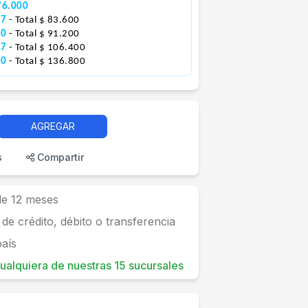
76.000
67
- Total $ 83.600
00
- Total $ 91.200
67
- Total $ 106.400
00
- Total $ 136.800
AGREGAR
s
Compartir
 de 12 meses
 de crédito, débito o transferencia
país
 cualquiera de nuestras 15 sucursales