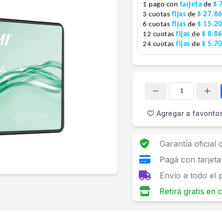
1 pago con
tarjeta
de
$ 
3 cuotas
fijas
de
$ 27.8
6 cuotas
fijas
de
$ 15.2
12 cuotas
fijas
de
$ 8.8
24 cuotas
fijas
de
$ 5.7
Cantidad
Agregar a favorito
Garantía oficial
Pagá con tarjeta
Envío a todo el 
Retirá gratis en