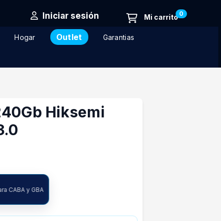
0
Iniciar sesión
Outlet
Hogar
Garantias
240Gb Hiksemi
3.0
para CABA y GBA
ncia