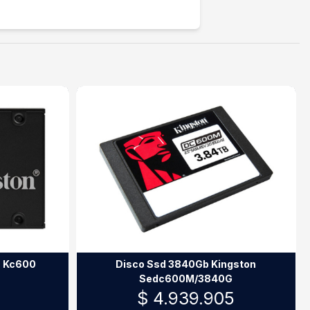
n Kc600
Disco Ssd 3840Gb Kingston
Sedc600M/3840G
$ 4.939.905