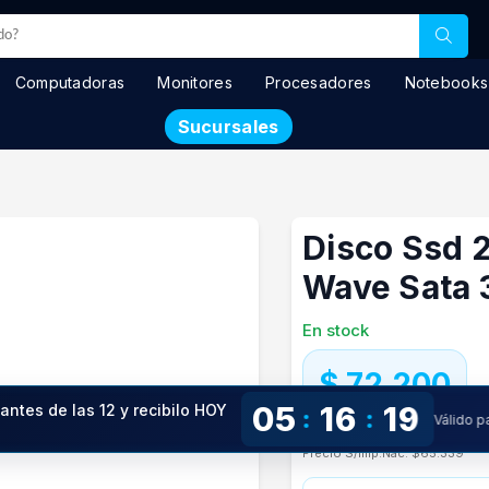
Computadoras
Monitores
Procesadores
Notebooks
Sucursales
Disco Ssd 
Wave Sata 
En stock
$ 72.200
05
16
19
 antes de las 12 y recibilo HOY
:
:
Válido 
!
Precio especial con transfere
Precio S/Imp.Nac.
$65.339