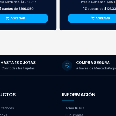
cio S/Imp.Nac.
$1.245.747
Precio S/Imp.Nac.
$894.
2
12
cuotas de
$169.050
cuotas de
$121.3
AGREGAR
AGREGAR
HASTA 18 CUOTAS
COMPRA SEGURA
Con todas las tarjetas
A través de MercadoPago
UCTOS
INFORMACIÓN
tadoras
Armá tu PC
ooks
Sucursales