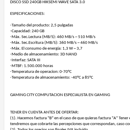
DISCO SSD 240GB HIKSEMI WAVE SATA 3.0
ESPECIFICACIONES:
-Tamaño del producto: 2,5 pulgadas
-Capacidad: 240 GB
-Máx. Sec.Lectura (MB/S): 460 MB/s ~ 510 MB/s
-Máx. Sec.Escritura (MB/S): 360 MB/s ~ 460 MB/s
-Máx. El consumo de energía: 1,3 W ~ 3,7
-Medio de almacenamiento: 3D NAND
-Interfaz: SATA III
-MTBF: 1.500.000 horas
-Temperatura de operacion: 0-70°C
-Temperatura de almacenamiento: -40°C a 85°C
GAMING CITY COMPUTACION ESPECIALISTA EN GAMING
TENER EN CUENTA ANTES DE OFERTAR:
(1). Hacemos factura "B" en el caso de que quieras factura "A" Ten
tendremos que cobrarte las percepciones que correspondan, caso co
(2). Todos los precios son finales IVA incluido.