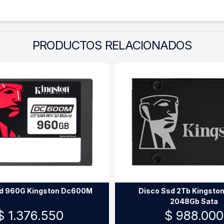
PRODUCTOS RELACIONADOS
sd 960G Kingston Dc600M
Disco Ssd 2Tb Kingsto
2048Gb Sata
$ 1.376.550
$ 988.000