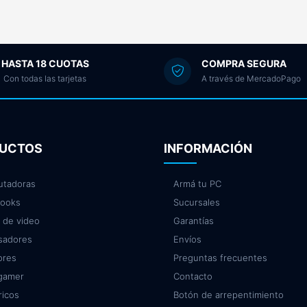
HASTA 18 CUOTAS
COMPRA SEGURA
Con todas las tarjetas
A través de MercadoPago
UCTOS
INFORMACIÓN
tadoras
Armá tu PC
ooks
Sucursales
 de video
Garantías
sadores
Envíos
ores
Preguntas frecuentes
 gamer
Contacto
ricos
Botón de arrepentimiento