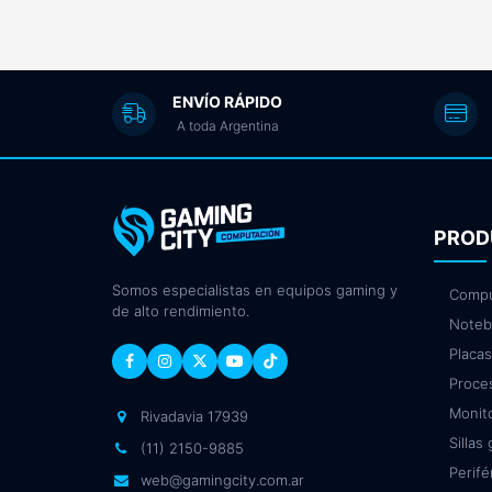
ENVÍO RÁPIDO
A toda Argentina
PROD
Somos especialistas en equipos gaming y
Compu
de alto rendimiento.
Noteb
Placas
Proce
Monit
Rivadavia 17939
Sillas
(11) 2150-9885
Perifé
web@gamingcity.com.ar