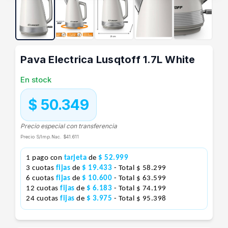
Pava Electrica Lusqtoff 1.7L White
En stock
$ 50.349
Precio especial con transferencia
Precio S/Imp.Nac.
$41.611
1 pago con
tarjeta
de
$ 52.999
3 cuotas
fijas
de
$ 19.433
- Total $ 58.299
6 cuotas
fijas
de
$ 10.600
- Total $ 63.599
12 cuotas
fijas
de
$ 6.183
- Total $ 74.199
24 cuotas
fijas
de
$ 3.975
- Total $ 95.398