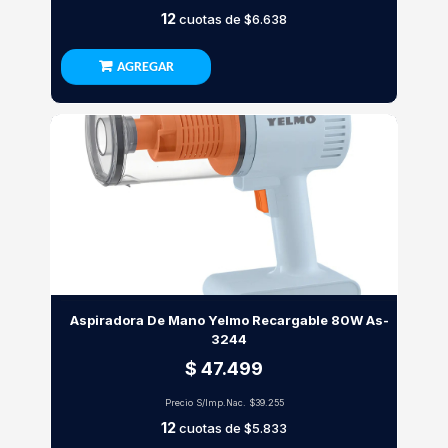
12
cuotas de
$6.638
AGREGAR
Aspiradora De Mano Yelmo Recargable 80W As-
3244
$ 47.499
Precio S/Imp.Nac.
$39.255
12
cuotas de
$5.833