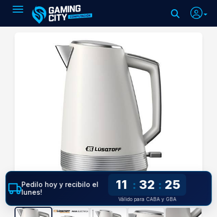
Toggle navigation
11
32
24
:
:
Pedilo hoy y recibilo el
lunes!
Válido para CABA y GBA