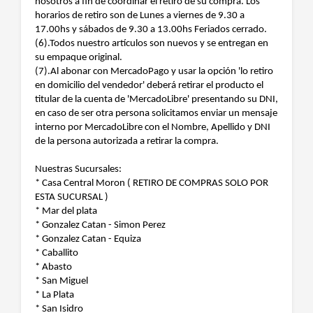
nosotros a fin de coordinar el retiro de su compra. Los
horarios de retiro son de Lunes a viernes de 9.30 a
17.00hs y sábados de 9.30 a 13.00hs Feriados cerrado.
(6).Todos nuestro artículos son nuevos y se entregan en
su empaque original.
(7).Al abonar con MercadoPago y usar la opción 'lo retiro
en domicilio del vendedor' deberá retirar el producto el
titular de la cuenta de 'MercadoLibre' presentando su DNI,
en caso de ser otra persona solicitamos enviar un mensaje
interno por MercadoLibre con el Nombre, Apellido y DNI
de la persona autorizada a retirar la compra.
Nuestras Sucursales:
* Casa Central Moron ( RETIRO DE COMPRAS SOLO POR
ESTA SUCURSAL )
* Mar del plata
* Gonzalez Catan - Simon Perez
* Gonzalez Catan - Equiza
* Caballito
* Abasto
* San Miguel
* La Plata
* San Isidro