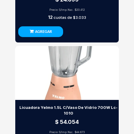
Precio S/Imp.Nac.
$20.412
12
cuotas de
$3.033
AGREGAR
Licuadora Yelmo 1.5L C/Vaso De Vidrio 700W Lc-
1010
$ 54.054
Precio S/Imp.Nac.
$44.673