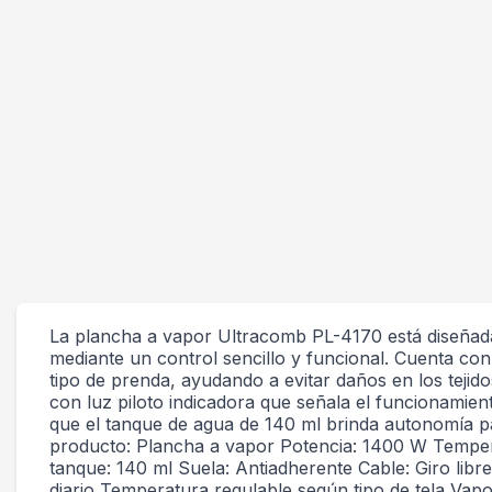
La plancha a vapor Ultracomb PL-4170 está diseñada 
mediante un control sencillo y funcional. Cuenta co
tipo de prenda, ayudando a evitar daños en los tejido
con luz piloto indicadora que señala el funcionamien
que el tanque de agua de 140 ml brinda autonomía pa
producto: Plancha a vapor Potencia: 1400 W Tempera
tanque: 140 ml Suela: Antiadherente Cable: Giro lib
diario Temperatura regulable según tipo de tela Vapor