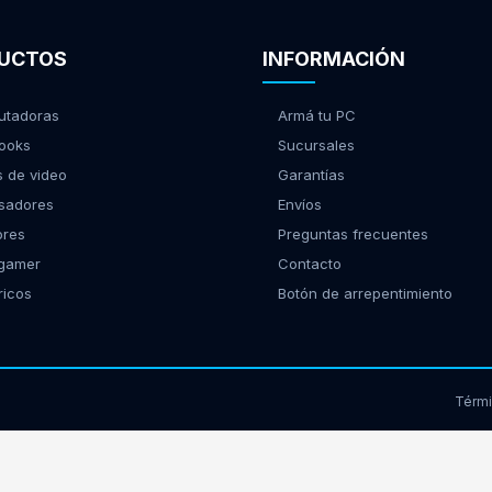
UCTOS
INFORMACIÓN
tadoras
Armá tu PC
ooks
Sucursales
s de video
Garantías
sadores
Envíos
ores
Preguntas frecuentes
 gamer
Contacto
ricos
Botón de arrepentimiento
Térm
17939 - Morón, Buenos Aires | Tel:
(11) 2150-9885
web@gamingcity.com.ar
|