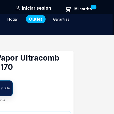
0
Iniciar sesión
Outlet
Hogar
Garantias
Vapor Ultracomb
170
A y GBA
ncia