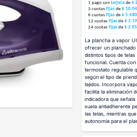
1 pago con
tarjeta
de
$ 
3 cuotas
fijas
de
$ 10.0
6 cuotas
fijas
de
$ 5.48
12 cuotas
fijas
de
$ 3.1
24 cuotas
fijas
de
$ 2.0
La plancha a vapor U
ofrecer un planchado 
distintos tipos de tela
funcional. Cuenta co
termostato regulable q
según el tipo de prend
tejidos. Incorpora vap
facilita la eliminación 
indicadora que señala 
suela antiadherente p
las telas, mientras qu
autonomía para el pla