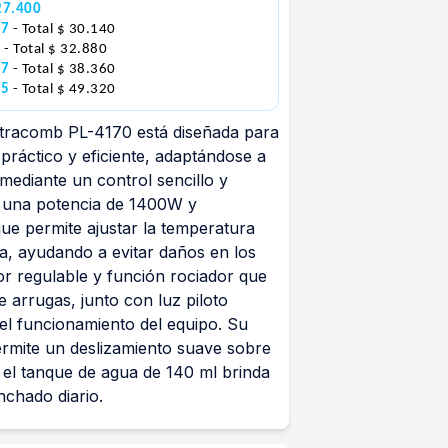
27.400
47
- Total $ 30.140
0
- Total $ 32.880
97
- Total $ 38.360
55
- Total $ 49.320
ltracomb PL-4170 está diseñada para
práctico y eficiente, adaptándose a
s mediante un control sencillo y
n una potencia de 1400W y
ue permite ajustar la temperatura
a, ayudando a evitar daños en los
or regulable y función rociador que
de arrugas, junto con luz piloto
el funcionamiento del equipo. Su
ermite un deslizamiento suave sobre
e el tanque de agua de 140 ml brinda
nchado diario.