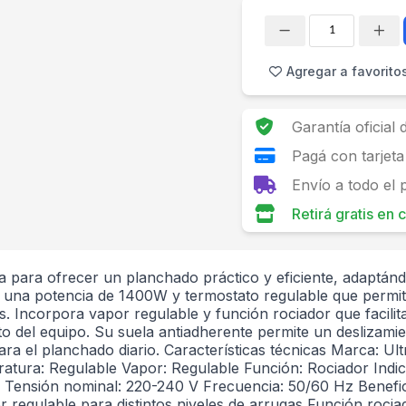
Cantidad
Agregar a favorito
Garantía oficial
Pagá con tarjeta
Envío a todo el 
Retirá gratis en
para ofrecer un planchado práctico y eficiente, adaptándos
n una potencia de 1400W y termostato regulable que permit
s. Incorpora vapor regulable y función rociador que facilita
to del equipo. Su suela antiadherente permite un deslizamie
ra el planchado diario. Características técnicas Marca: 
tura: Regulable Vapor: Regulable Función: Rociador Indica
re Tensión nominal: 220-240 V Frecuencia: 50/60 Hz Benef
 regulable para distintos niveles de arrugas Función rociad