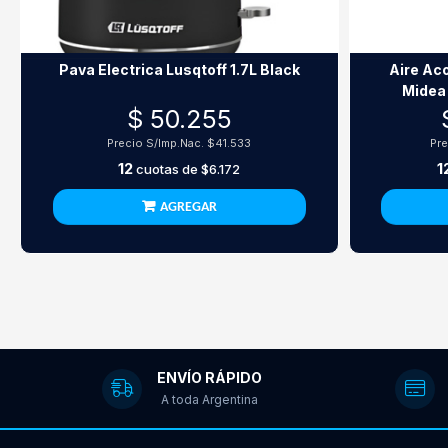
Pava Electrica Lusqtoff 1.7L Black
Aire Aco
Midea 
$ 50.255
Precio S/Imp.Nac.
$41.533
Pre
12
1
cuotas de
$6.172
AGREGAR
ENVÍO RÁPIDO
A toda Argentina