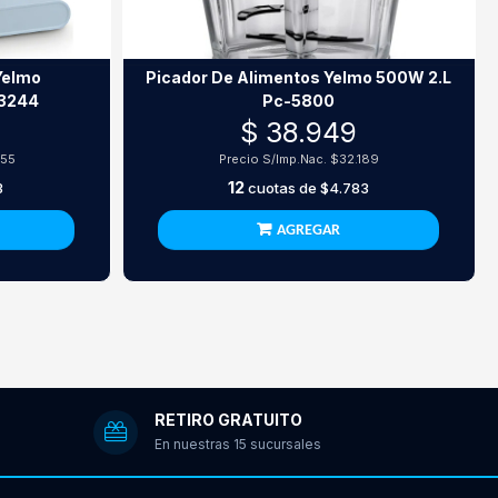
Yelmo
Picador De Alimentos Yelmo 500W 2.L
-3244
Pc-5800
$ 38.949
255
Precio S/Imp.Nac.
$32.189
12
3
cuotas de
$4.783
AGREGAR
RETIRO GRATUITO
En nuestras 15 sucursales