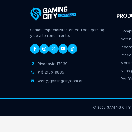
PROD
Somos especialistas en equipos gaming
Compu
y de alto rendimiento.
Noteb
Placa
Proce
Monit
Rivadavia 17939
Sillas
(11) 2150-9885
Perifé
web@gamingcity.com.ar
© 2025 GAMING CITY
GamingCity | Rivadavia 