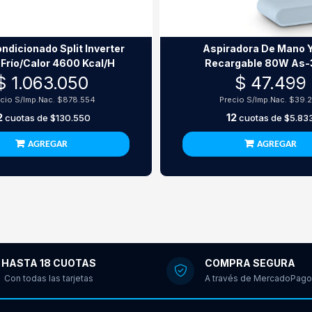
ndicionado Split Inverter
Aspiradora De Mano 
Frío/Calor 4600 Kcal/H
Recargable 80W As
$ 1.063.050
$ 47.499
cio S/Imp.Nac.
$878.554
Precio S/Imp.Nac.
$39.
2
12
cuotas de
$130.550
cuotas de
$5.83
AGREGAR
AGREGAR
HASTA 18 CUOTAS
COMPRA SEGURA
Con todas las tarjetas
A través de MercadoPago