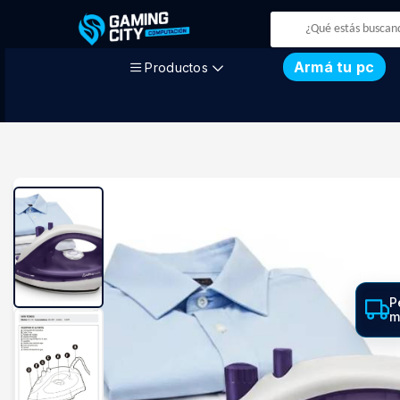
Armá tu pc
Productos
P
m