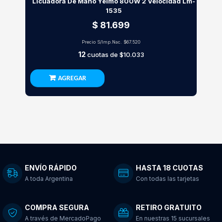
Licuadora De Mano Yelmo 800W 2 Velocidad Lm-
1535
$ 81.699
Precio S/Imp.Nac.
$67.520
12
cuotas de
$10.033
AGREGAR
ENVÍO RÁPIDO
HASTA 18 CUOTAS
A toda Argentina
Con todas las tarjetas
COMPRA SEGURA
RETIRO GRATUITO
A través de MercadoPago
En nuestras 15 sucursales