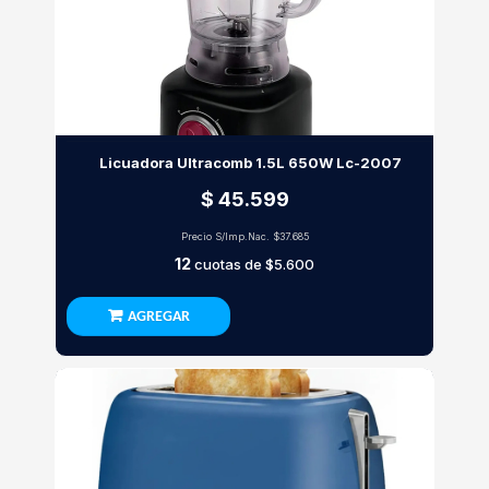
Licuadora Ultracomb 1.5L 650W Lc-2007
$ 45.599
Precio S/Imp.Nac.
$37.685
12
cuotas de
$5.600
AGREGAR