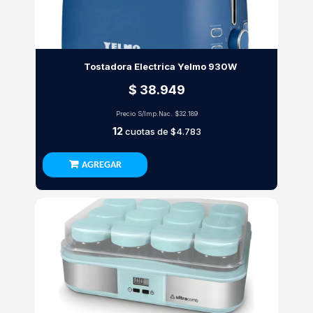
Tostadora Electrica Yelmo 930W
$ 38.949
Precio S/Imp.Nac.
$32.189
12
cuotas de
$4.783
AGREGAR