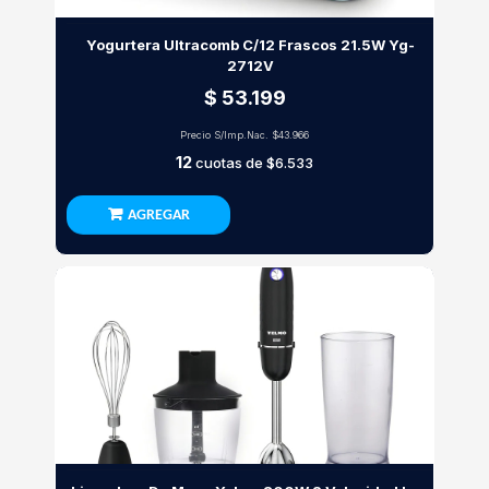
Yogurtera Ultracomb C/12 Frascos 21.5W Yg-
2712V
$ 53.199
Precio S/Imp.Nac.
$43.966
12
cuotas de
$6.533
AGREGAR