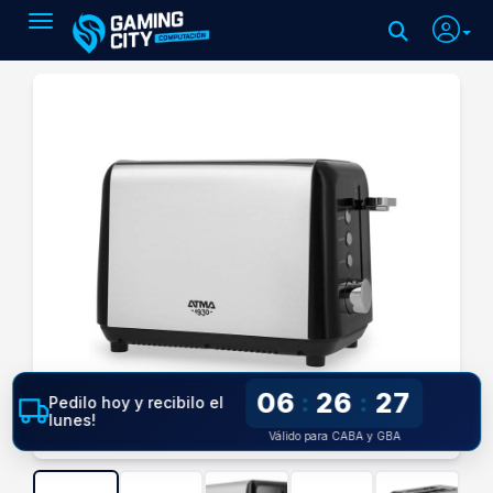
Toggle navigation
06
26
26
:
:
Pedilo hoy y recibilo el
lunes!
Válido para CABA y GBA