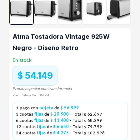
Atma Tostadora Vintage 925W
Negro - Diseño Retro
En stock
$ 54.149
Precio especial con transferencia
Precio S/Imp.Nac.
$44.751
1 pago con
tarjeta
de
$ 56.999
3 cuotas
fijas
de
$ 20.900
- Total $ 62.699
6 cuotas
fijas
de
$ 11.400
- Total $ 68.399
12 cuotas
fijas
de
$ 6.650
- Total $ 79.799
24 cuotas
fijas
de
$ 4.275
- Total $ 102.598