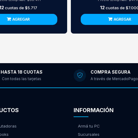
12
12
cuotas de
$5.717
cuotas de
$7.00
AGREGAR
AGREGAR
HASTA 18 CUOTAS
COMPRA SEGURA
Con todas las tarjetas
A través de MercadoPago
UCTOS
INFORMACIÓN
tadoras
Armá tu PC
ooks
Sucursales