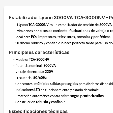
Estabilizador Lyonn 3000VA TCA-3000NV - Pr
- El
Lyonn TCA-3000NV
es un estabilizador de tensión de
3000VA
- Evitá daños por
picos de corriente, fluctuaciones de voltaje o c
- Ideal para
PCs, impresoras, televisores, consolas y periféricos
.
- Su diseño robusto y confiable lo hace perfecto tanto para uso d
Principales características
- Modelo:
TCA-3000NV
- Potencia nominal:
3000VA
- Voltaje de entrada:
220V
- Frecuencia:
50/60Hz
- Conectores:
múltiples salidas protegidas
para distintos disposit
-
Indicadores LED
de funcionamiento y estado de voltaje
- Protección automática contra
sobrecargas y cortocircuitos
- Construcción
robusta y confiable
Especificaciones técnicas