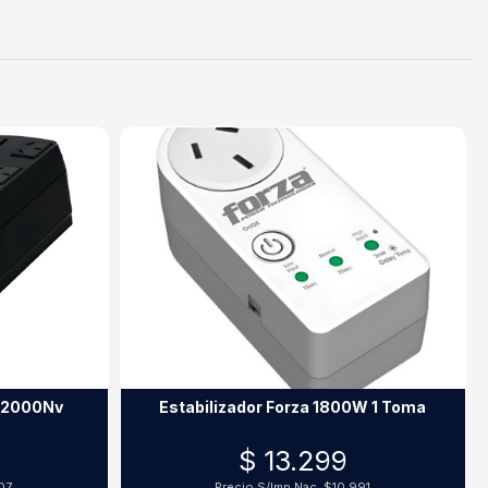
a-2000Nv
Estabilizador Forza 1800W 1 Toma
$ 13.299
07
Precio S/Imp.Nac.
$10.991