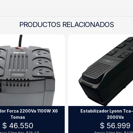
PRODUCTOS RELACIONADOS
ador Forza 2200Va 1100W X6
Estabilizador Lyonn Tc
Tomas
2000Va
$ 46.550
$ 56.999
ecio S/Imp.Nac.
$38.471
Precio S/Imp.Nac.
$47.1