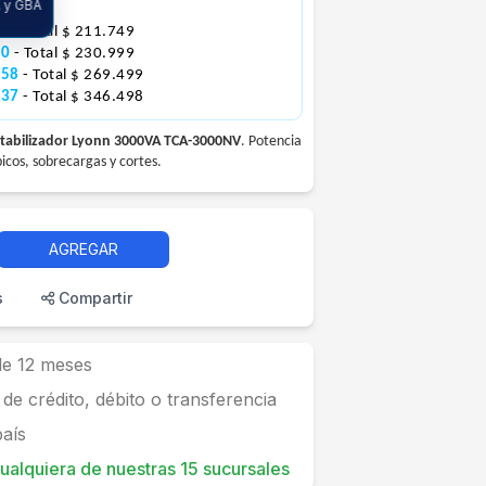
A y GBA
192.499
83
- Total $ 211.749
00
- Total $ 230.999
458
- Total $ 269.499
437
- Total $ 346.498
tabilizador Lyonn 3000VA TCA-3000NV
. Potencia
picos, sobrecargas y cortes.
AGREGAR
s
Compartir
 de 12 meses
 de crédito, débito o transferencia
país
 cualquiera de nuestras 15 sucursales