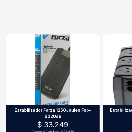
Estabilizador Forza 1250Joules Fsp-
Estabiliz
602Usb
$ 33.249
Precio S/Imp.Nac.
$27.479
Pr