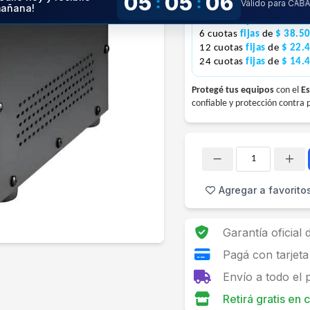
05
05
05
:
:
Válido para CAB
1 pago con
tarjeta
de
$ 
añana!
3 cuotas
fijas
de
$ 70.5
6 cuotas
fijas
de
$ 38.5
12 cuotas
fijas
de
$ 22.
24 cuotas
fijas
de
$ 14.
Protegé tus equipos
con el
Es
confiable y protección contra 
Cantidad
Agregar a favorito
Garantía oficial
Pagá con tarjeta
Envío a todo el 
Retirá gratis en