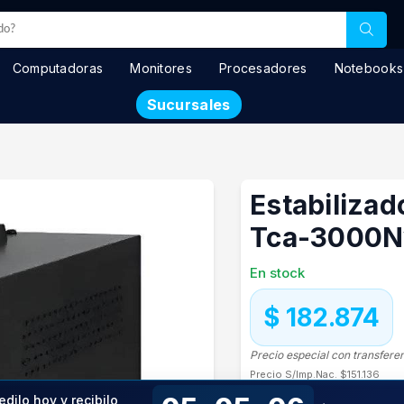
Computadoras
Monitores
Procesadores
Notebooks
Sucursales
Estabiliza
Tca-3000N
En stock
$ 182.874
Precio especial con transfere
Precio S/Imp.Nac.
$151.136
edilo hoy y recibilo