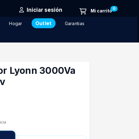
0
Iniciar sesión
Outlet
Hogar
Garantias
dor Lyonn 3000Va
v
ncia