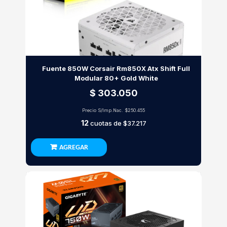
Fuente 850W Corsair Rm850X Atx Shift Full
Modular 80+ Gold White
$ 303.050
Precio S/Imp.Nac.
$250.455
12
cuotas de
$37.217
AGREGAR