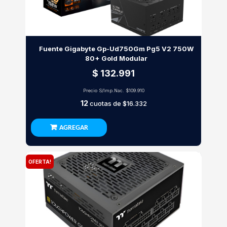
Fuente Gigabyte Gp-Ud750Gm Pg5 V2 750W
80+ Gold Modular
$ 132.991
Precio S/Imp.Nac.
$109.910
12
cuotas de
$16.332
AGREGAR
OFERTA!