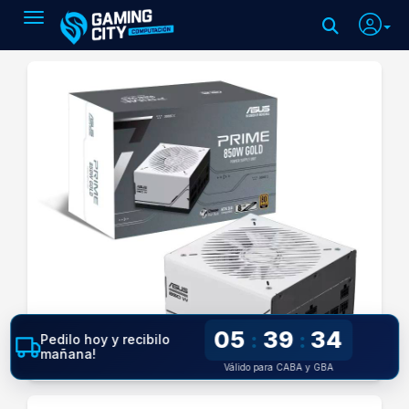
Toggle navigation
05
39
33
:
:
Pedilo hoy y recibilo
mañana!
Válido para CABA y GBA