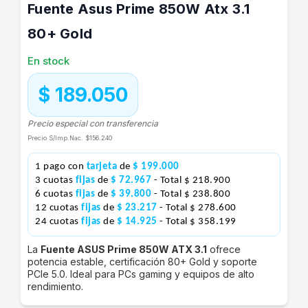
Fuente Asus Prime 850W Atx 3.1
80+ Gold
En stock
$ 189.050
Precio especial con transferencia
Precio S/Imp.Nac.
$156.240
1 pago con
tarjeta
de
$ 199.000
3 cuotas
fijas
de
$ 72.967
- Total $ 218.900
6 cuotas
fijas
de
$ 39.800
- Total $ 238.800
12 cuotas
fijas
de
$ 23.217
- Total $ 278.600
24 cuotas
fijas
de
$ 14.925
- Total $ 358.199
La
Fuente ASUS Prime 850W ATX 3.1
ofrece
potencia estable, certificación 80+ Gold y soporte
PCIe 5.0. Ideal para PCs gaming y equipos de alto
rendimiento.