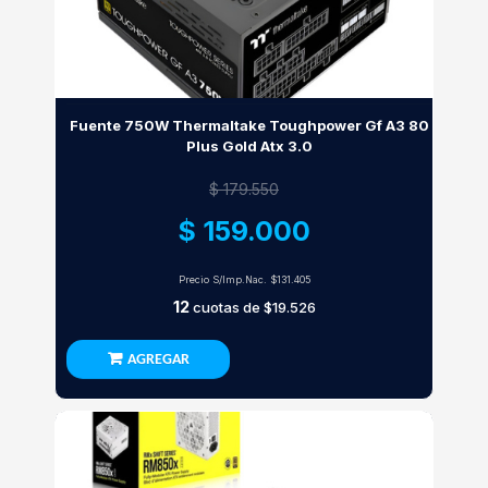
Fuente 750W Thermaltake Toughpower Gf A3 80
Plus Gold Atx 3.0
$ 179.550
$ 159.000
Precio S/Imp.Nac.
$131.405
12
cuotas de
$19.526
AGREGAR