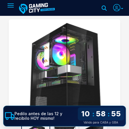
Toggle navigation
10
58
54
:
:
Pedilo antes de las 12 y
recibilo HOY mismo!
Válido para CABA y GBA