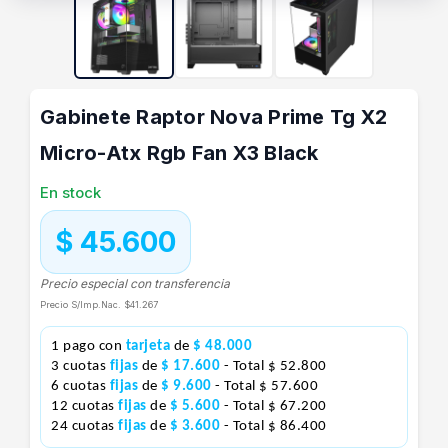
Gabinete Raptor Nova Prime Tg X2
Micro-Atx Rgb Fan X3 Black
En stock
$ 45.600
Precio especial con transferencia
Precio S/Imp.Nac.
$41.267
1 pago con
tarjeta
de
$ 48.000
3 cuotas
fijas
de
$ 17.600
- Total $ 52.800
6 cuotas
fijas
de
$ 9.600
- Total $ 57.600
12 cuotas
fijas
de
$ 5.600
- Total $ 67.200
24 cuotas
fijas
de
$ 3.600
- Total $ 86.400