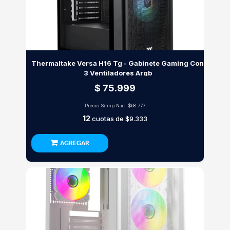
Thermaltake Versa H16 Tg - Gabinete Gaming Con
3 Ventiladores Argb
$ 75.999
Precio S/Imp.Nac.
$68.777
12
cuotas de
$9.333
AGREGAR