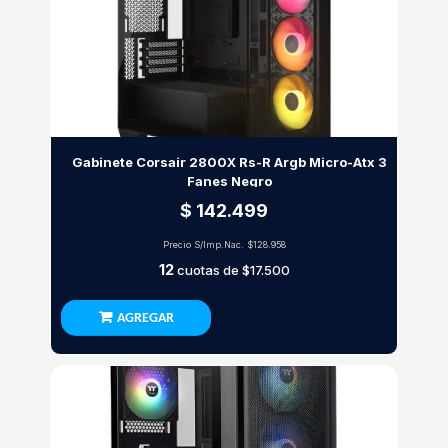
Gabinete Corsair 2800X Rs-R Argb Micro-Atx 3
Fanes Negro
$ 142.499
Precio S/Imp.Nac.
$128.958
12
cuotas de
$17.500
AGREGAR