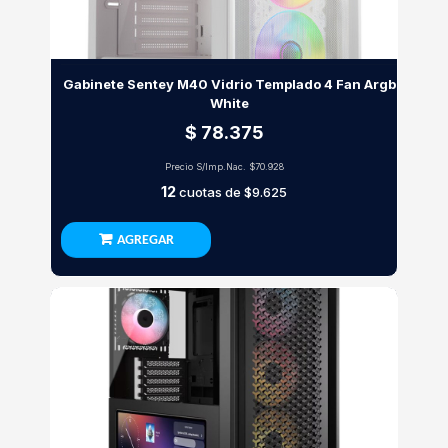
Gabinete Sentey M40 Vidrio Templado 4 Fan Argb
White
$ 78.375
Precio S/Imp.Nac.
$70.928
12
cuotas de
$9.625
AGREGAR