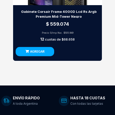
Gabinete Corsair Frame 4000D Lcd Rs Argb
Premium Mid-Tower Negro
$ 559.074
Precio S/Imp.Nac.
$505.949
12
cuotas de
$68.658
AGREGAR
ENVÍO RÁPIDO
HASTA 18 CUOTAS
A toda Argentina
Con todas las tarjetas